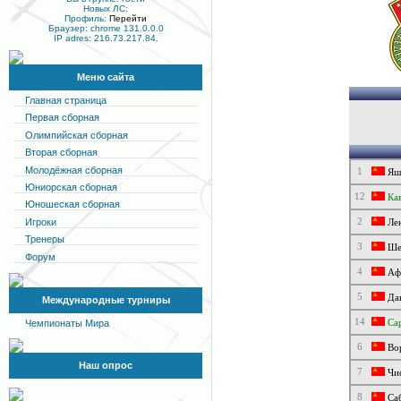
Новых ЛС:
Профиль:
Перейти
Браузер: chrome 131.0.0.0
IP adres: 216.73.217.84.
Меню сайта
Главная страница
Первая сборная
Олимпийская сборная
Вторая сборная
Молодёжная сборная
1
Яш
Юниорская сборная
12
Кав
Юношеская сборная
2
Игроки
Лен
Тренеры
3
Шес
Форум
4
Афо
5
Дан
Международные турниры
14
Сар
Чемпионаты Мира
6
Вор
Наш опрос
7
Чис
8
Са