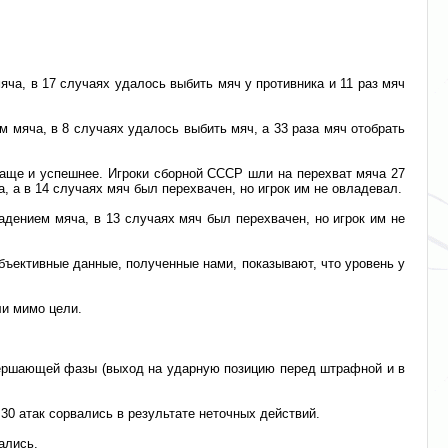
мяча, в 17 случаях удалось выбить мяч у противника и 11 раз мяч
ом мяча, в 8 случаях удалось выбить мяч, а 33 раза мяч отобрать
чаще и успешнее. Игроки сборной СССР шли на перехват мяча 27
ча, а в 14 случаях мяч был перехвачен, но игрок им не овладевал.
ладением мяча, в 13 случаях мяч был перехвачен, но игрок им не
Объективные данные, полученные нами, показывают, что уровень у
ли мимо цели.
авершающей фазы (выход на ударную позицию перед штрафной и в
30 атак сорвались в результате неточных действий.
ались.