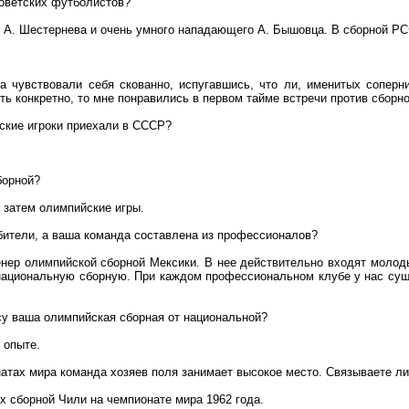
советских футболистов?
а, А. Шестернева и очень умного нападающего А. Бышовца. В сборной Р
а чувствовали себя скованно, испугавшись, что ли, именитых сопер
ть конкретно, то мне понравились в первом тайме встречи против сбор
ские игроки приехали в СССР?
борной?
а затем олимпийские игры.
бители, а ваша команда составлена из профессионалов?
енер олимпийской сборной Мексики. В нее действительно входят моло
 национальную сборную. При каждом профессиональном клубе у нас су
ссу ваша олимпийская сборная от национальной?
 опыте.
атах мира команда хозяев поля занимает высокое место. Связываете л
ех сборной Чили на чемпионате мира 1962 года.