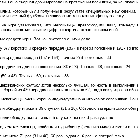
ти, наша сборная доминировала на протяжении всей игры, за исключени
ниями, которые были получены в результате специальных наблюдений.
ом известный футболист) записал матч на магнитофонную ленту.
 на игре утверждали, что мексиканцы превосходили нашу команду в
 воспользоваться языком цифр, то картина станет совсем иной.
ых средств игры. Вот как обстояло с ними дело.
377 коротких и средних передач (186 - в первой половине и 191 - во втор
 и средних передач (157 и 154). Точных 278, неточных - 33.
едачи на длинные расстояния (36 и 26). Точных - 38, неточных - 24.
50 и 48). Точных - 60, неточных - 38.
 мексиканских футболистов несколько лучшая, точность в выполнении 
 сборной из 439 передач выполнили неточно 62, тогда как у игроков сбор
о мексиканцы очень хорошо индивидуально обыгрывают соперников. Наши
и обводку игрока в 39 случаях (21 и 18). Обводок, завершившихся обыгр
или обводку всего лишь в 5 случаях, из них 3 раза удачно.
е, чем мексиканцы, прибегали к дриблингу (ведению мяча) и имели в эт
е мяча 71 раз (31 и 40). 60 раз - удачно, 6 раз - с потерей мяча.