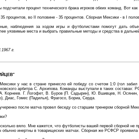
 подсчитали процент технического брака игроков обеих команд. Вот как 
35 процентов, во II половине - 35 процентов. Сборная Мексики - в I полов
ные, наблюдения за ходом игры и футболистами помогут дать объек
лее уязвимые места и выбрать правильные методы и средства в дальне
1967 г.
ИЙЦЕВ"
Мексики у нас в стране принесло ей победу со счетом 1:0 (гол заби
ковского арбитра С. Архипова. Команды выступали в таких составах: РСФ
А. Корнеев. Г. Логофет, В. Буров (П. Садырин), Ю. Вшивцев, Н. Осянин
), Диас, Гомес (Падилья), Фрагосо, Бориа, Серда.
учеренко после матча провел беседу со старшим тренером сборной Мек
ики?
есколько вяло. Мне кажется, что футболисты вашей первой сборной не пр
 обычно инертны в товарищеских матчах. Сборная же РСФСР проявила 