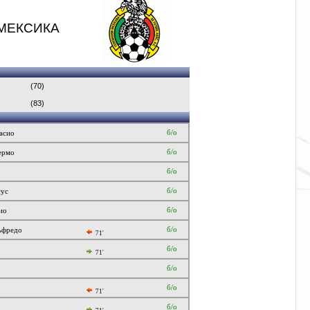
МЕКСИКА
(70)
(83)
б/о
асио
б/о
ермо
б/о
б/о
сус
б/о
ио
б/о
ьфредо
71'
б/о
71'
б/о
б/о
71'
б/о