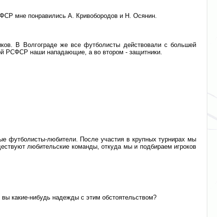
СФСР мне понравились А. Кривобородов и Н. Осянин.
ников. В Волгограде же все футболисты действовали с большей
ной РСФСР наши нападающие, а во втором - защитники.
дые футболисты-любители. После участия в крупных турнирах мы
ществуют любительские команды, откуда мы и подбираем игроков
и вы какие-нибудь надежды с этим обстоятельством?