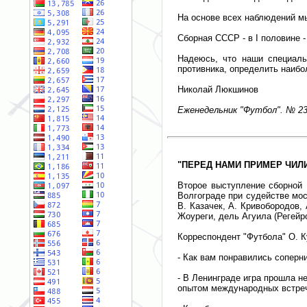
На основе всех наблюдений мы
Сборная СССР - в I половине - 
Надеюсь, что наши специаль
противника, определить наибо
Николай Люкшинов
Еженедельник "Футбол". № 23.
"ПЕРЕД НАМИ ПРИМЕР ЧИЛ
Второе выступление сборной 
Волгограде при судействе мос
В. Казачек, А. Кривобородов, 
Жоуреги, дель Агуила (Регейро
Корреспондент "Футбола" О. К
- Как вам понравились соперн
- В Ленинграде игра прошла н
опытом международных встреч