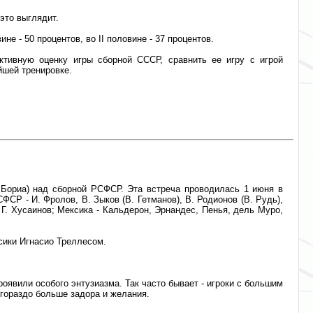
это выглядит.
ине - 50 процентов, во II половине - 37 процентов.
тивную оценку игры сборной СССР, сравнить ее игру с игрой
йшей тренировке.
л Бориа) над сборной РСФСР. Эта встреча проводилась 1 июня в
СР - И. Фролов, В. Зыков (В. Гетманов), В. Родионов (В. Рудь),
, Г. Хусаинов; Мексика - Кальдерон, Эрнандес, Пенья, дель Муро,
сики Игнасио Треллесом.
оявили особого энтузиазма. Так часто бывает - игроки с большим
гораздо больше задора и желания.