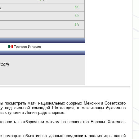
71'
б/о
р
б/о
б/о
Трельес Игнасио
СССР)
бы посмотреть матч национальных сборных Мексики и Советского
ду над сильной командой Шотландии, а мексиканцы буквально
- выступали в Ленинграде впервые.
отовность к отборочным матчам на первенство Европы. Хотелось
 с помощью объективных данных предложить анализ игры нашей