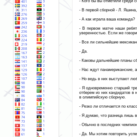
- Кого бы вы отметили среди 
- В первой сборной - Л. Яшин
- А как играла ваша команда?
- В первом матче наши ребят
уверенностью. Если же говори
- Все ли сильнейшие мексикан
- Да.
- Каковы дальнейшие планы с
- Нас ждут панамериканские, 
- Но ведь в них выступают лю
- Я одновременно старший тр
отберем из них кандидатов в
в олимпийскую сборную.
- Резко ли отличается по кла
- Я думаю, что разница лишь в
- Обычно в последних чемпион
- Да. Мы хотим повторить усп