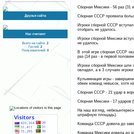
Сборная Мексики - 56 раз (31 и 
Друзья сайта
Сборная СССР проявила больш
Игроки сборной СССР вступали 
отобрать не удалось.
Нас считают
Игроки сборной Мексики вступа
не удалось.
Всего на сайте:
2
Гостей:
2
Пользователей:
0
В этой игре сборная СССР ок
раз (14 раз - в первой полови
Игроки сборной Мексики шли н
овладел, а в 3 случаях игроки
Кульминация игры - завершени
обеих команд невысок, хотя н
Сборная СССР - 21 удар в воро
Сборная Мексики - 17 ударов (
На наш взгляд, небезынтерес
штрафную площадь).
Команда СССР довела до завер
Команда Мексики довела до за