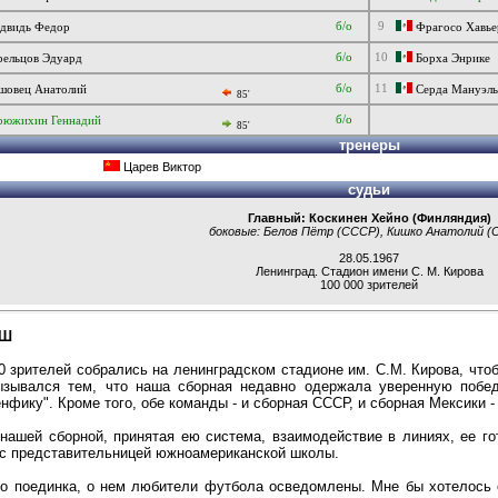
б/о
9
двидь Федор
Фрагосо Хавье
б/о
10
ельцов Эдуард
Борха Энрике
б/о
11
овец Анатолий
Серда Мануэль
85'
б/о
рюжихин Геннадий
85'
тренеры
Царев Виктор
судьи
Главный:
Коскинен Хейно
(Финляндия)
боковые: Белов Пётр (СССР), Кишко Анатолий (
28.05.1967
Ленинград
.
Стадион имени С. М. Кирова
100 000 зрителей
АШ
0 зрителей собрались на ленинградском стадионе им. С.М. Кирова, что
ызывался тем, что наша сборная недавно одержала уверенную побе
нфику". Кроме того, обе команды - и сборная СССР, и сборная Мексики 
 нашей сборной, принятая ею система, взаимодействие в линиях, ее г
 с представительницей южноамериканской школы.
го поединка, о нем любители футбола осведомлены. Мне бы хотелось