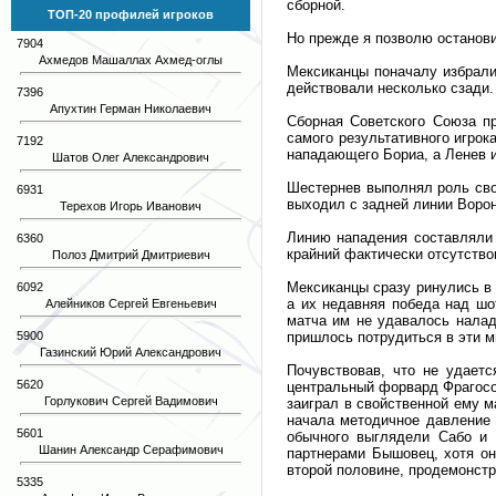
сборной.
ТОП-20 профилей игроков
Но прежде я позволю останови
7904
Ахмедов Машаллах Ахмед-оглы
Мексиканцы поначалу избрали
действовали несколько сзади.
7396
Апухтин Герман Николаевич
Сборная Советского Союза пр
самого результативного игрок
7192
нападающего Бориа, а Ленев 
Шатов Олег Александрович
Шестернев выполнял роль сво
6931
выходил с задней линии Ворон
Терехов Игорь Иванович
Линию нападения составляли 
6360
крайний фактически отсутство
Полоз Дмитрий Дмитриевич
Мексиканцы сразу ринулись в 
6092
а их недавняя победа над шо
Алейников Сергей Евгеньевич
матча им не удавалось налад
5900
пришлось потрудиться в эти м
Газинский Юрий Александрович
Почувствовав, что не удает
5620
центральный форвард Фрагосо,
Горлукович Сергей Вадимович
заиграл в свойственной ему 
начала методичное давление 
5601
обычного выглядели Сабо и 
Шанин Александр Серафимович
партнерами Бышовец, хотя он
второй половине, продемонстри
5335