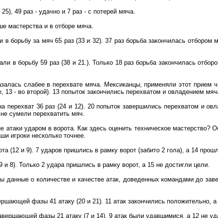
25), 49 раз - удачно и 7 раз - с потерей мяча.
е мастерства и в отборе мяча.
в борьбу за мяч 65 раз (33 и 32). 37 раз борьба закончилась отбором 
ли в борьбу 59 раз (38 и 21.). Только 18 раз борьба закончилась отбор
азалась слабее в перехвате мяча. Мексиканцы, применяли этот прием 
не, 13 - во второй). 13 попыток закончились перехватом и овладением мя
а перехват 36 раз (24 и 12). 20 попыток завершились перехватом и ов
 не сумели перехватить мяч.
е атаки ударом в ворота. Как здесь оценить техническое мастерство? 
аши игроки несколько точнее.
та (12 и 9). 7 ударов пришлись в рамку ворот (забито 2 гола), а 14 прош
9 и 8). Только 2 удара пришлись в рамку ворот, а 15 не достигли цели.
ны данные о количестве и качестве атак, доведенных командами до з
шающей фазы 41 атаку (20 и 21). 11 атак закончились положительно, а 
вершающей фазы 21 атаку (7 и 14), 9 атак были удавшимися, а 12 не уд