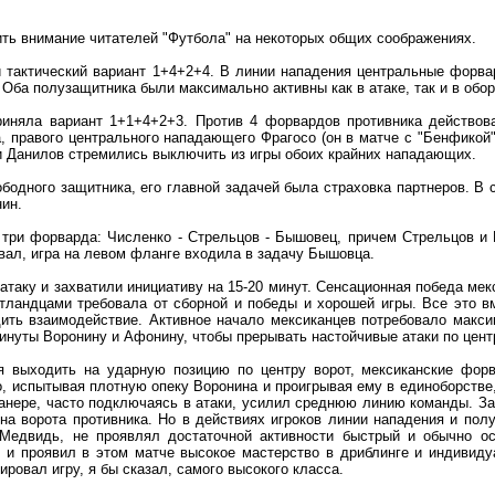
ть внимание читателей "Футбола" на некоторых общих соображениях.
 тактический вариант 1+4+2+4. В линии нападения центральные форва
 Оба полузащитника были максимально активны как в атаке, так и в обо
иняла вариант 1+1+4+2+3. Против 4 форвардов противника действова
а, правого центрального нападающего Фрагосо (он в матче с "Бенфикой
и Данилов стремились выключить из игры обоих крайних нападающих.
бодного защитника, его главной задачей была страховка партнеров. В
ин.
три форварда: Численко - Стрельцов - Бышовец, причем Стрельцов и
вал, игра на левом фланге входила в задачу Бышовца.
атаку и захватили инициативу на 15-20 минут. Сенсационная победа ме
тландцами требовала от сборной и победы и хорошей игры. Все это в
ить взаимодействие. Активное начало мексиканцев потребовало макси
инуты Воронину и Афонину, чтобы прерывать настойчивые атаки по цент
ся выходить на ударную позицию по центру ворот, мексиканские фор
 испытывая плотную опеку Воронина и проигрывая ему в единоборстве,
манере, часто подключаясь в атаки, усилил среднюю линию команды. За
на ворота противника. Но в действиях игроков линии нападения и пол
Медвидь, не проявлял достаточной активности быстрый и обычно ос
 и проявил в этом матче высокое мастерство в дриблинге и индивиду
ровал игру, я бы сказал, самого высокого класса.