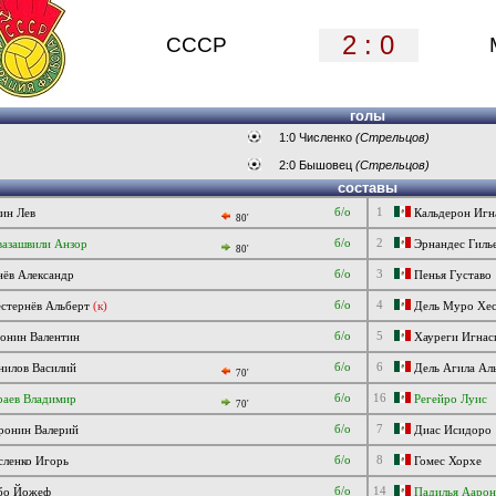
2 : 0
СССР
голы
1:0 Численко
(Стрельцов)
2:0 Бышовец
(Стрельцов)
составы
б/о
1
ин Лев
Кальдерон Игн
80'
б/о
2
азашвили Анзор
Эрнандес Гиль
80'
б/о
3
ёв Александр
Пенья Густаво
б/о
4
тернёв Альберт
(к)
Дель Муро Хе
б/о
5
нин Валентин
Хауреги Игнас
б/о
6
илов Василий
Дель Агила Ал
70'
б/о
16
аев Владимир
Регейро Луис
70'
б/о
7
онин Валерий
Диас Исидоро
б/о
8
ленко Игорь
Гомес Хорхе
б/о
14
бо Йожеф
Падилья Аарон