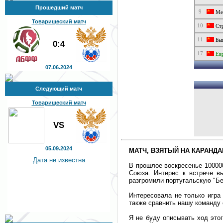
Прошедший матч
9
Ме
Товарищеский матч
10
Стр
11
Быш
0:4
17
Ев
07.06.2024
Следующий матч
Товарищеский матч
VS
05.09.2024
МАТЧ, ВЗЯТЫЙ НА КАРАНД
Дата не известна
В прошлое воскресенье 10000
Союза. Интерес к встрече в
разгромили португальскую "Бе
Интересовала не только игра
также сравнить нашу команду
Я не буду описывать ход это