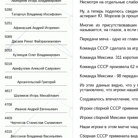
Акинфеев Игорь Владимирович
Несмотря на отдельные слабос
5280
Ну, а теперь поделюсь сведе
Татарчук Владимир Иосифович
аспирант Ю. Морозов (в прошл
5251
Многие из присутствовавших
Афанасьев Андрей Игоревич
называется, на глазок, а если
5089
Передачи мяча - одно из главн
Дасаев Ринат Файзрахманович
Команда СССР сделала за игру 
5052
Кузнецов Олег Владимирович
Команда Мексики. 311 коротких
5018
Команда СССР произвела 62 пер
Арифуллин Алексей Саярович
Команда Мексики - 98 передач (
4918
Архангельский Григорий
Из этих данных видно, что у
установлено, что игроки нашей
4817
Шалимов Игорь Михайлович
Создавалось впечатление, чт
4708
Игроки сборной СССР применил
Иванов Андрей Евгеньевич
Игроки сборной Мексики примен
4409
Черчесов Станислав Саламович
Наши игроки в этом матче чащ
4315
Сборная СССР применила ведени
Бессонов Владимир Васильевич