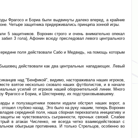
рды Фрагосо и Бориа были выдвинуты далеко вперед, а крайние
роне. Четыре защитника придерживались принципа зонной игры.
ли 5 защитников. Воронин строго и очень внимательно опекал
" забил 3 гола), Афонин всюду преследовал левого центрального
 середине поля действовали Сабо и Медвидь, на помощь которым
 Бышовец действовали как два центральных нападающих. Левый
ксиканцев над "Бенфикой", видимо, настораживала наших игроков,
месте взятое несколько сковало наших футболистов, и в начале
мальных усилий от игроков нашей оборонительной линии. Много
ру Фрагосо и Бориа, и Шестерневу, их подстраховывавшему.
варды и полузащитники повели издали обстрел наших ворот, а
 отошел глубоко назад. Это было на руку нашим, теперь Воронин
владев серединой поля, наша сборная перехватила инициативу и
узащиты не чувствовалось сыгранности, прочных связей. Слабее
трый в атаках Численко, не всегда четко взаимодействовал с
альном обыгрыше противника. И только Стрельцов, особенно во