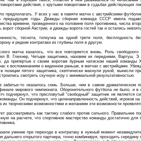
поворотами действия, с крутыми поворотами в судьбах действующих ли
ло предполагать. У всех у нас в памяти матчи с австрийскими футболи
в предыдущие годы. Дважды сборная команда СССР имела подав
ества времени, проведенного на половине поля противника, числа втор
орот сборной Австрии, и дважды ворота гостей так и остались невзят
енность, теснота, толкучка на одной трети поля, бесплодность бе
орону и редкие контратаки из глубины поля в другую.
ного матча казалось, что все повторяется вновь. Роль свободного 
ял В. Глехнер, Четыре защитника, назовем их передними, Вартуш, Э. 
, да припертые к своим воротам бурным натиском нашей команды 
нас к воспоминаниям о виденном раньше, в матчах с австрийцами. Убежд
 в позиции пятого защитника, скептически махнули рукой, вынесли при
строились смотреть скучную игру с минимальной результативностью.
лов забитых-то оказалось семь. Больше, чем в самом драматическом п
финале мирового чемпионата. Оборонительного футбола не было, и в 
атч подчеркнул, что пресловутый "свободный" защитник не является с
оманды. Он подчеркнул, что целенаправленность действий, игроков на 
а их творческими возможностями и желанием эти возможности проявлят
ет рассматривать как тактику слабого против сильного. Правильнее по
анную на расчете, что спортивное мастерство команды достаточно для т
тивника.
зали умение при переходе в контратаку в нужный момент незамедлит
ия дальнего открытого партнера, точно комбинируя, проходить середину 