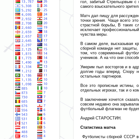
гол, забитый Стрельцовым с 
самого взыскательного зрител
Матч дал пищу для рассужден
точки зрения. Чаще всего эт
страстной борьбы, В таких с
исключает профессиональный 
чувства меры.
В самом деле, высказывая кр
сборной команде нет защиты, 
том, что современный футбол
учеников. А на что они способ
Умерим пыл восторгов и в ад
долгие годы вперед. Спору 
остальных партнеров.
Все это прописные истины, 
отдельных игроках, так и о ко
В заключение хочется сказать
совсем недавно она зарывалас
футбольный флагман не будет 
Андрей СТАРОСТИН.
Статистика матча
Футболисты сборной СССР в т