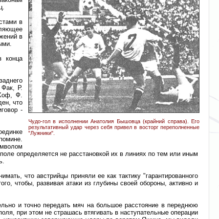
ц.
стами в
ляющее
жений в
ыми.
з конца
заднего
Фак, Р.
Хоф, Ф.
ен, что
говор -
Чудо-гол в исполнении Анатолия Бышовца (крайний справа). Его
результативный удар через себя привел в восторг переполненные
оединке
"Лужники".
помине.
имволом
поле определяется не расстановкой их в линиях по тем или иным
ь.
нимать, что австрийцы приняли ее как тактику "гарантированного
ого, чтобы, развивая атаки из глубины своей обороны, активно и
ельно и точно передать мяч на большое расстояние в переднюю
поля, при этом не страшась втягивать в наступательные операции