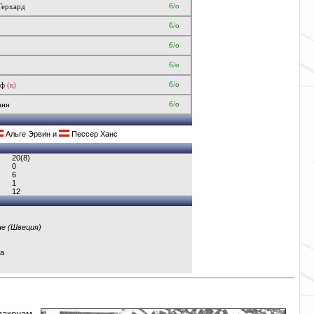
б/о
Герхард
б/о
б/о
б/о
б/о
ьф
(к)
б/о
анн
Альге Эрвин
и
Пессер Ханс
20(8)
0
6
1
12
е (Швеция)
на
законам