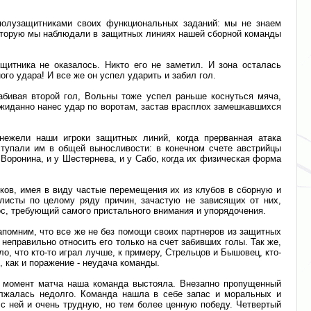
 полузащитниками своих функциональных заданий: мы не знаем
 которую мы наблюдали в защитных линиях нашей сборной команды
щитника не оказалось. Никто его не заметил. И зона осталась
о удара! И все же он успел ударить и забил гол.
абивая второй гол, Вольны тоже успел раньше коснуться мяча,
жиданно нанес удар по воротам, застав врасплох замешкавшихся
нежели наши игроки защитных линий, когда прерванная атака
ступали им в общей выносливости: в конечном счете австрийцы
 Воронина, и у Шестернева, и у Сабо, когда их физическая форма
ков, имея в виду частые перемещения их из клубов в сборную и
олисты по целому ряду причин, зачастую не зависящих от них,
ос, требующий самого пристального внимания и упорядочения.
апомним, что все же не без помощи своих партнеров из защитных
еправильно относить его только на счет забивших голы. Так же,
, что кто-то играл лучше, к примеру, Стрельцов и Бышовец, кто-
, как и поражение - неудача команды.
й момент матча наша команда выстояла. Внезапно пропущенный
одолжалась недолго. Команда нашла в себе запас и моральных и
 с ней и очень трудную, но тем более ценную победу. Четвертый