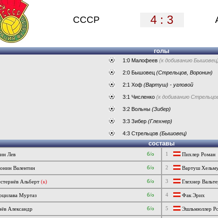
4 : 3
СССР
голы
1:0 Малофеев
(к добиванию Бышовец
2:0 Бышовец
(Стрельцов, Воронин)
2:1 Хоф
(Вартуш) - угловой
3:1 Численко
(к добиванию Стрельцо
3:2 Вольны
(Зибер)
3:3 Зибер
(Глехнер)
4:3 Стрельцов
(Бышовец)
составы
б/о
1
ин Лев
Пихлер Роман
б/о
2
нин Валентин
Вартуш Хельм
б/о
3
тернёв Альберт
(к)
Глехнер Вальте
б/о
4
цилава Муртаз
Фак Эрих
б/о
5
ёв Александр
Эшльмюллер Р