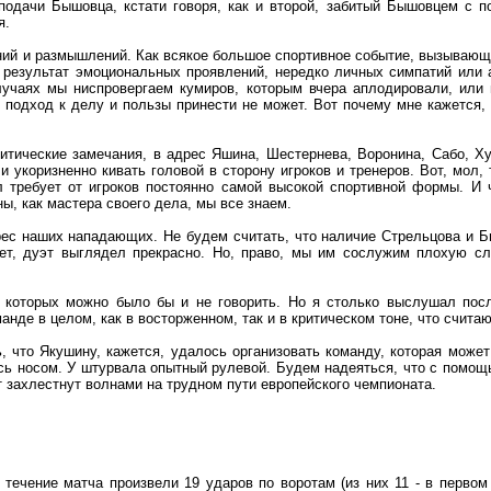
подачи Бышовца, кстати говоря, как и второй, забитый Бышовцем с п
я.
ий и размышлений. Как всякое большое спортивное событие, вызывающе
о результат эмоциональных проявлений, нередко личных симпатий или
лучаях мы ниспровергаем кумиров, которым вчера аплодировали, или 
подход к делу и пользы принести не может. Вот почему мне кажется, 
итические замечания, в адрес Яшина, Шестернева, Воронина, Сабо, Х
и укоризненно кивать головой в сторону игроков и тренеров. Вот, мол
 требует от игроков постоянно самой высокой спортивной формы. И ч
ны, как мастера своего дела, мы все знаем.
рес наших нападающих. Не будем считать, что наличие Стрельцова и Б
нет, дуэт выглядел прекрасно. Но, право, мы им сослужим плохую с
о которых можно было бы и не говорить. Но я столько выслушал пос
манде в целом, как в восторженном, так и в критическом тоне, что счита
, что Якушину, кажется, удалось организовать команду, которая может
ь носом. У штурвала опытный рулевой. Будем надеяться, что с помощь
захлестнут волнами на трудном пути европейского чемпионата.
ечение матча произвели 19 ударов по воротам (из них 11 - в первом 