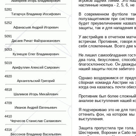
игроков задних линий. Это н
Акинфеев Игорь Владимирович
наспинные номера - 2, 5, 6, не 
5281
В современном футболе так
Татарчук Владимир Иосифович
полузащитником при системе 
будет преувеличением назват
5252
защиты, так и для нападения в
Афанасьев Андрей Игоревич
5091
У австрийцев в отчетном мат
Дасаев Ринат Файзрахманович
встречам. Противник, говоря 
себя сломленным. Всего две м
5053
Кузнецов Олег Владимирович
Не лишил самообладания госте
два гола, безусловно, спосо
5019
благосклонностью. Он дважды 
Арифуллин Алексей Саярович
нашей защиты после забитого 
4920
Однако воздержимся от предпо
Архангельский Григорий
сборная команда Австрии на 
когда она казалась почти обес
4818
Шалимов Игорь Михайлович
Противник был более сложный,
анализе выступления нашей к
4709
Иванов Андрей Евгеньевич
Я подчеркиваю это не для тог
оттенить фон, на котором мы
4410
выступления.
Черчесов Станислав Саламович
Защита пропустила три гола.
4316
Шестернев, Воронин и Сабо пе
Бессонов Владимир Васильевич