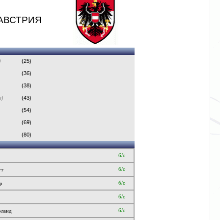
АВСТРИЯ
)
(25)
(36)
(38)
в)
(43)
(54)
(69)
(80)
б/о
б/о
ут
б/о
р
б/о
б/о
оланд