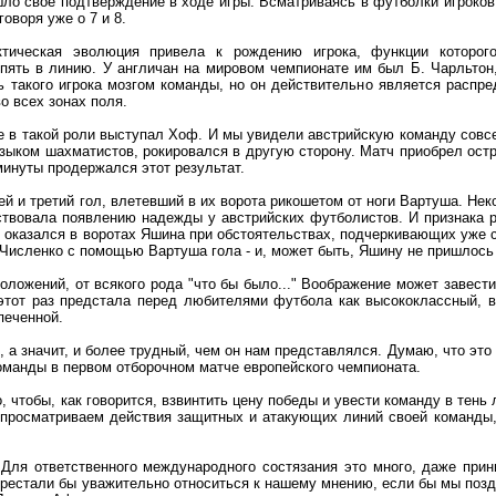
ашло свое подтверждение в ходе игры. Всматриваясь в футболки игрок
говоря уже о 7 и 8.
тическая эволюция привела к рождению игрока, функции которо
пять в линию. У англичан на мировом чемпионате им был Б. Чарльтон, 
ь такого игрока мозгом команды, но он действительно является распр
о всех зонах поля.
че в такой роли выступал Хоф. И мы увидели австрийскую команду совс
языком шахматистов, рокировался в другую сторону. Матч приобрел остр
инуты продержался этот результат.
й и третий гол, влетевший в их ворота рикошетом от ноги Вартуша. Не
бствовала появлению надежды у австрийских футболистов. И признака р
оказался в воротах Яшина при обстоятельствах, подчеркивающих уже с
Численко с помощью Вартуша гола - и, может быть, Яшину не пришлось 
ложений, от всякого рода "что бы было..." Воображение может завест
этот раз предстала перед любителями футбола как высококлассный, в
печенной.
 а значит, и более трудный, чем он нам представлялся. Думаю, что эт
оманды в первом отборочном матче европейского чемпионата.
о, чтобы, как говорится, взвинтить цену победы и увести команду в те
 просматриваем действия защитных и атакующих линий своей команды, 
 Для ответственного международного состязания это много, даже при
рестали бы уважительно относиться к нашему мнению, если бы мы позд