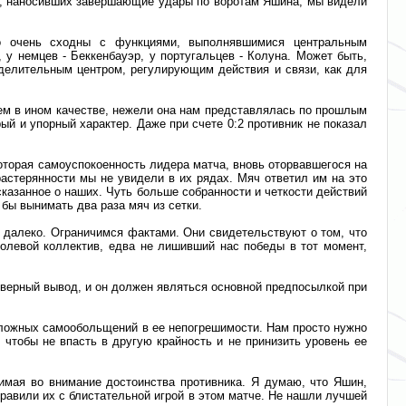
ов, наносивших завершающие удары по воротам Яшина, мы видели
го очень сходны с функциями, выполнявшимися центральным
у немцев - Беккенбауэр, у португальцев - Колуна. Может быть,
еделительным центром, регулирующим действия и связи, как для
ем в ином качестве, нежели она нам представлялась по прошлым
ый и упорный характер. Даже при счете 0:2 противник не показал
которая самоуспокоенность лидера матча, вновь оторвавшегося на
астерянности мы не увидели в их рядах. Мяч ответил им на это
казанное о наших. Чуть больше собранности и четкости действий
бы вынимать два раза мяч из сетки.
и далеко. Ограничимся фактами. Они свидетельствуют о том, что
олевой коллектив, едва не лишивший нас победы в тот момент,
о верный вывод, и он должен являться основной предпосылкой при
нь ложных самообольщений в ее непогрешимости. Нам просто нужно
чтобы не впасть в другую крайность и не принизить уровень ее
нимая во внимание достоинства противника. Я думаю, что Яшин,
равили их с блистательной игрой в этом матче. Не нашли лучшей