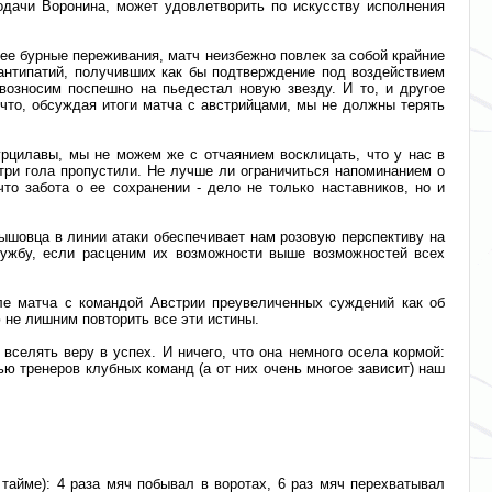
одачи Воронина, может удовлетворить по искусству исполнения
е бурные переживания, матч неизбежно повлек за собой крайние
 антипатий, получивших как бы подтверждение под воздействием
возносим поспешно на пьедестал новую звезду. И то, и другое
что, обсуждая итоги матча с австрийцами, мы не должны терять
урцилавы, мы не можем же с отчаянием восклицать, что у нас в
, три гола пропустили. Не лучше ли ограничиться напоминанием о
то забота о ее сохранении - дело не только наставников, но и
ышовца в линии атаки обеспечивает нам розовую перспективу на
лужбу, если расценим их возможности выше возможностей всех
ле матча с командой Австрии преувеличенных суждений как об
ю не лишним повторить все эти истины.
 вселять веру в успех. И ничего, что она немного осела кормой:
ю тренеров клубных команд (а от них очень многое зависит) наш
тайме): 4 раза мяч побывал в воротах, 6 раз мяч перехватывал