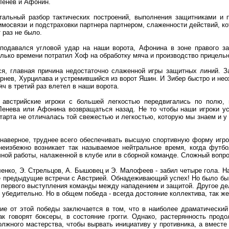
Ленев и Афонин.
тальный разбор тактических построений, выполнения защитниками и
аимосвязи и подстраховки партнера партнером, слаженности действий,
 раз не было.
 подавался угловой удар на наши ворота, Афонина в зоне правого за
ько времени потратил Хоф на обработку мяча и производство прицельног
ся, главная причина недостаточно слаженной игры защитных линий. З
рнев, Хурцилава и устремившийся из ворот Яшин. И Зибер быстро и нео
яч в третий раз влетел в наши ворота.
 австрийские игроки с большей легкостью передвигались по полю, 
Ленева или Афонина возвращаться назад. Не то чтобы наши игроки у
тарта не отличалась той свежестью и легкостью, которую мы знаем и у
 наверное, труднее всего обеспечивать высшую спортивную форму игро
неизбежно возникает так называемое нейтральное время, когда футб
ной работы, налаженной в клубе или в сборной команде. Сложный вопр
енко, Э. Стрельцов, А. Бышовец и Э. Малофеев - забил четыре гола. Н
е предыдущие встречи с Австрией. Обнадеживающий успех! Но было бы н
 первого выступления команды между нападением и защитой. Другое дело
 убедительно. Но в общем победа - всегда достояние коллектива, так же
ие от этой победы заключается в том, что в наиболее драматически
как говорят боксеры, в состояние грогги. Однако, растерянность пр
олжного мастерства, чтобы вырвать инициативу у противника, а вместе