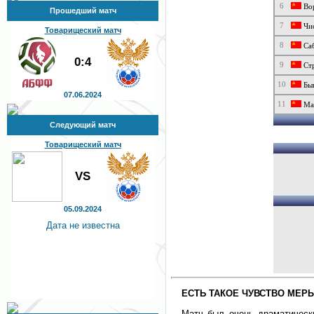
6
Вор
Прошедший матч
7
Чис
Товарищеский матч
8
Са
0:4
9
Стр
10
Быш
07.06.2024
11
Мал
Следующий матч
Товарищеский матч
VS
05.09.2024
Дата не известна
ЕСТЬ ТАКОЕ ЧУВСТВО МЕРЫ
Матч был очень драматическ