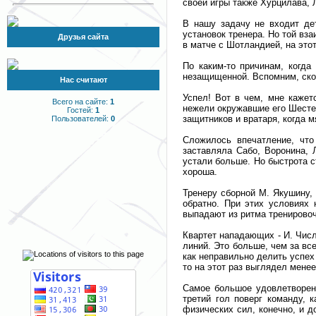
своей игры также Хурцилава, 
В нашу задачу не входит де
установок тренера. Но той вз
Друзья сайта
в матче с Шотландией, на этот
По каким-то причинам, когда
незащищенной. Вспомним, скол
Нас считают
Успел! Вот в чем, мне кажет
Всего на сайте:
1
нежели окружавшие его Шесте
Гостей:
1
защитников и вратаря, когда м
Пользователей:
0
Сложилось впечатление, что
заставляла Сабо, Воронина, 
устали больше. Но быстрота с
хороша.
Тренеру сборной М. Якушину,
обратно. При этих условиях 
выпадают из ритма тренировоч
Квартет нападающих - И. Числ
линий. Это больше, чем за вс
как неправильно делить успех
то на этот раз выглядел менее
Самое большое удовлетворен
третий гол поверг команду, 
физических сил, конечно, и д