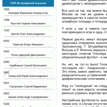
драматургии с неожиданными 
ТОП-20 профилей игроков
7905
Все шло не так, как можно бы
Ахмедов Машаллах Ахмед-оглы
Москве на том же уровне 
преимущество в смысле колич
7398
штрафную площадь и площадь в
Апухтин Герман Николаевич
У всех у нас в памяти скуч
7193
повторяющихся атак в одну ст
Шатов Олег Александрович
Первые десять минут воскрес
6933
защитника откровенно выполн
Терехов Игорь Иванович
Эшльмюллер, Г. Штурмбергер
Вольны и Р. Флегель вернули 
6362
некоторые, отметив Глехнера
Полоз Дмитрий Дмитриевич
оборонительный футбол - и на
6095
Ан, нет, не тут-то было! Го
Алейников Сергей Евгеньевич
последних лет - лондонском 
Это очень важно заметить: м
5901
разрушительных устремлений к
Газинский Юрий Александрович
арифметическим сочетаниям, 
5621
Игру со "свободным" не следу
Горлукович Сергей Вадимович
покоя" за свои ворота, основ
реально угрожать воротам про
5602
Шанин Александр Серафимович
Австрийские футболисты выка
линию или, в случае отсутств
5336