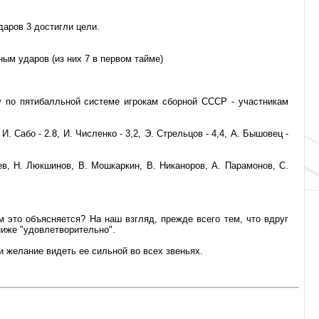
даров 3 достигли цели.
ым ударов (из них 7 в первом тайме)
у по пятибалльной системе игрокам сборной СССР - участникам
 И. Сабо - 2.8, И. Численко - 3,2, Э. Стрельцов - 4,4, А. Бышовец -
ев, Н. Люкшинов, В. Мошкаркин, В. Никаноров, А. Парамонов, С.
 это объясняется? На наш взгляд, прежде всего тем, что вдруг
ниже "удовлетворительно".
и желание видеть ее сильной во всех звеньях.