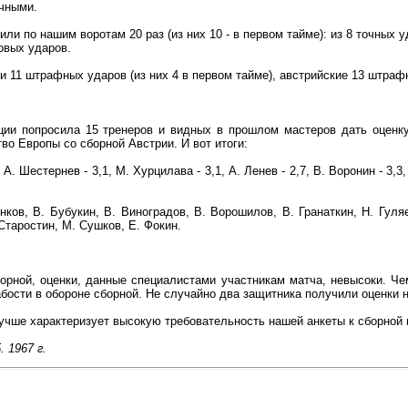
очными.
и по нашим воротам 20 раз (из них 10 - в первом тайме): из 8 точных у
овых ударов.
 11 штрафных ударов (из них 4 в первом тайме), австрийские 13 штрафн
ции попросила 15 тренеров и видных в прошлом мастеров дать оценк
во Европы со сборной Австрии. И вот итоги:
 А. Шестернев - 3,1, М. Хурцилава - 3,1, А. Ленев - 2,7, В. Воронин - 3,3,
ков, В. Бубукин, В. Виноградов, В. Ворошилов, В. Гранаткин, Н. Гуля
Старостин, М. Сушков, Е. Фокин.
орной, оценки, данные специалистами участникам матча, невысоки. Чем
ости в обороне сборной. Не случайно два защитника получили оценки 
 лучше характеризует высокую требовательность нашей анкеты к сборной 
 1967 г.