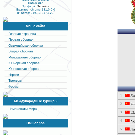
Новых ЛС:
Профиль:
Перейти
Браузер: chrome 131.0.0.0
IP adres: 216.73.217.179.
Меню сайта
Главная страница
Первая сборная
Олимпийская сборная
Вторая сборная
Молодёжная сборная
Юниорская сборная
Юношеская сборная
Игроки
Тренеры
Форум
1
Яш
Международные турниры
2
Афо
Чемпионаты Мира
3
Шес
4
Хур
Наш опрос
5
Лен