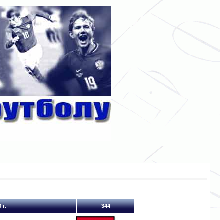
 г.
344