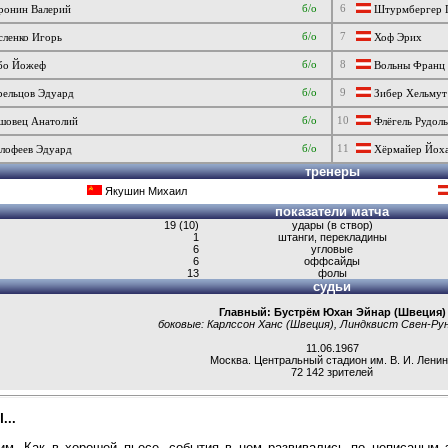
б/о
6
онин Валерий
Штурмбергер 
б/о
7
ленко Игорь
Хоф Эрих
б/о
8
бо Йожеф
Вольны Франц
б/о
9
ельцов Эдуард
Зибер Хельмут
б/о
10
овец Анатолий
Флёгель Рудол
б/о
11
офеев Эдуард
Хёрмайер Йох
тренеры
Якушин Михаил
показатели матча
19 (10)
удары (в створ)
1
штанги, перекладины
6
угловые
6
оффсайды
13
фолы
судьи
Главный: Бустрём Юхан Эйнар (Швеция)
боковые:
Карлссон Ханс (Швеция)
,
Линдквист Свен-Рун
11.06.1967
Москва
.
Центральный стадион им. В. И. Лени
72 142 зрителей
...
им. Как в хорошей пьесе, события в нем развивались по неписаным 