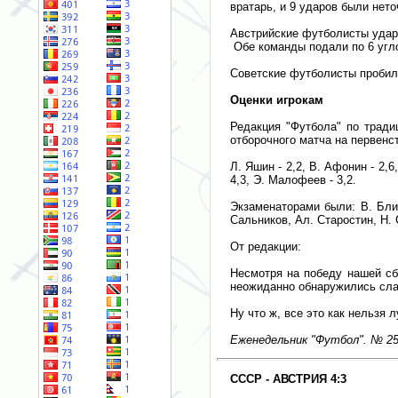
вратарь, и 9 ударов были нет
Австрийские футболисты ударил
Обе команды подали по 6 угл
Советские футболисты пробили
Оценки игрокам
Редакция "Футбола" по тради
отборочного матча на первенст
Л. Яшин - 2,2, В. Афонин - 2,6,
4,3, Э. Малофеев - 3,2.
Экзаменаторами были: В. Блин
Сальников, Ал. Старостин, Н. 
От редакции:
Несмотря на победу нашей сб
неожиданно обнаружились слаб
Ну что ж, все это как нельзя
Еженедельник "Футбол". № 25.
СССР - АВСТРИЯ 4:3