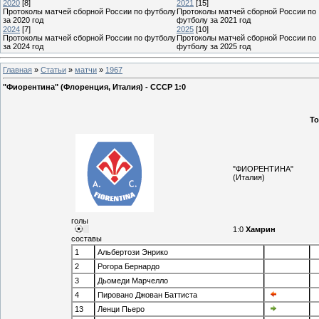
2020
[8]
2021
[15]
Протоколы матчей сборной России по футболу
Протоколы матчей сборной России по
за 2020 год
футболу за 2021 год
2024
[7]
2025
[10]
Протоколы матчей сборной России по футболу
Протоколы матчей сборной России по
за 2024 год
футболу за 2025 год
Главная
»
Статьи
»
матчи
»
1967
"Фиорентина" (Флоренция, Италия) - СССР 1:0
То
"ФИОРЕНТИНА"
(Италия)
голы
1:0
Хамрин
составы
1
Альбертози Энрико
2
Рогора Бернардо
3
Дьомеди Марчелло
4
Пировано Джован Баттиста
13
Ленци Пьеро