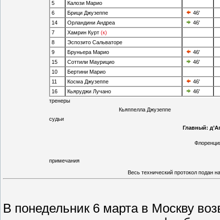
5
Калози Марио
6
Брици Джузеппе
46'
14
Орландини Андреа
46'
7
Хамрин Курт
(к)
8
Эспозито Сальваторе
9
Бруньера Марио
46'
15
Соттили Маурицио
46'
10
Бертини Марио
11
Косма Джузеппе
46'
16
Кьяруджи Лучано
46'
тренеры
Кьяппелла Джузеппе
судьи
Главный:
д’А
Флоренци
примечания
Весь технический протокол подан на 
В понедельник 6 марта в Москву во