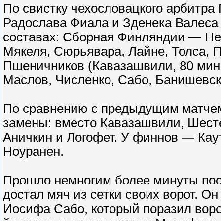
По свистку чехословацкого арбитра
Радослава Фиала и Зденека Валеса 
составах: Сборная Финляндии — Не
Мякеля, Сюрьявара, Лайне, Толса, 
Пшеничников (Кавазашвили, 80 мин.
Маслов, Численко, Сабо, Банишевс
По сравнению с предыдущим матчем
замены: вместо Кавазашвили, Шест
Аничкин и Логофет. У финнов — Кау
Ноуранен.
Прошло немногим более минуты посл
достал мяч из сетки своих ворот. О
Иосифа Сабо, который поразил воро