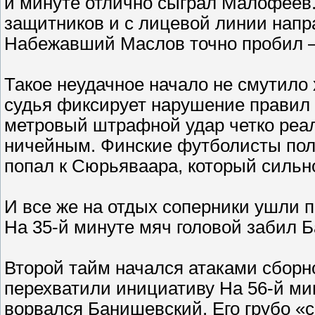
й минуте отлично сыграл Малофеев
защитников и с лицевой линии напр
Набежавший Маслов точно пробил — 
Такое неудачное начало не смутило 
судья фиксирует нарушение правил 
метровый штрафной удар четко реал
ничейным. Финские футболисты пол
попал к Сюрьяваара, который сильно
И все же на отдых соперники ушли п
На 35-й минуте мяч головой забил 
Второй тайм начался атаками сборн
перехватили инициативу На 56-й м
ворвался Банишевский. Его грубо «с