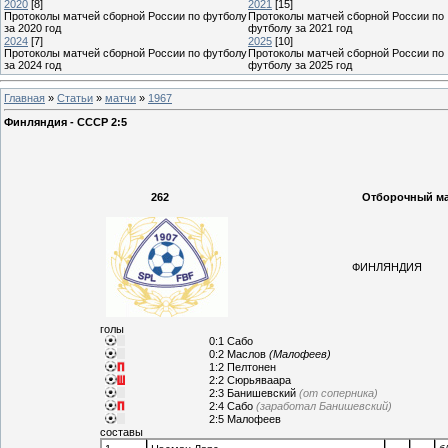
2020
[8]
2021
[15]
Протоколы матчей сборной России по футболу
Протоколы матчей сборной России по
за 2020 год
футболу за 2021 год
2024
[7]
2025
[10]
Протоколы матчей сборной России по футболу
Протоколы матчей сборной России по
за 2024 год
футболу за 2025 год
Главная
»
Статьи
»
матчи
»
1967
Финляндия - СССР 2:5
262
Отборочный мат
ФИНЛЯНДИЯ
голы
0:1 Сабо
0:2 Маслов
(Малофеев)
1:2 Пелтонен
2:2 Сюрьяваара
2:3 Банишевский
(от соперника)
2:4 Сабо
(заработал Банишевский)
2:5 Малофеев
составы