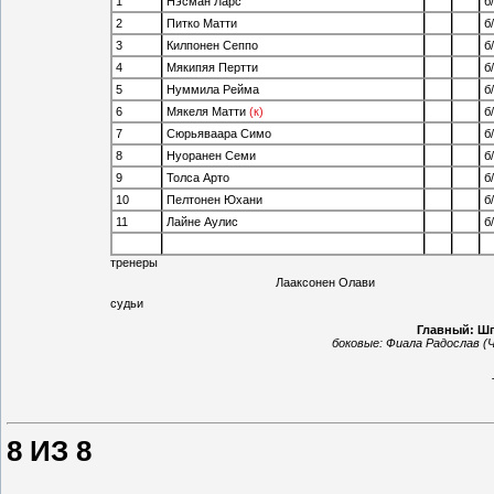
1
Нэсман Ларс
б
2
Питко Матти
б
3
Килпонен Сеппо
б
4
Мякипяя Пертти
б
5
Нуммила Рейма
б
6
Мякеля Матти
(к)
б
7
Сюрьяваара Симо
б
8
Нуоранен Семи
б
9
Толса Арто
б
10
Пелтонен Юхани
б
11
Лайне Аулис
б
тренеры
Лааксонен Олави
судьи
Главный: Шп
боковые:
Фиала Радослав (Ч
8 ИЗ 8