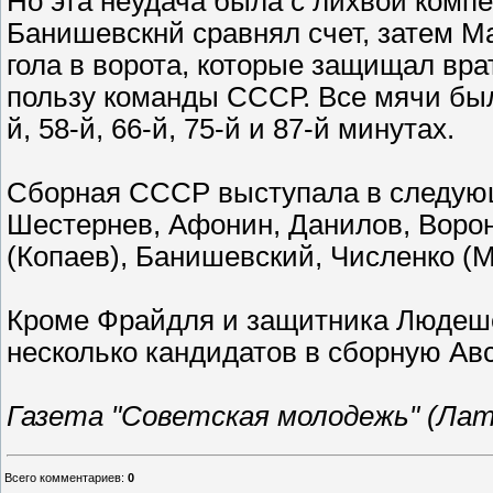
Но эта неудача была с лихвой комп
Банишевскнй сравнял счет, затем М
гола в ворота, которые защищал вра
пользу команды СССР. Все мячи был
й, 58-й, 66-й, 75-й и 87-й минутах.
Сборная СССР выступала в следующ
Шестернев, Афонин, Данилов, Ворон
(Копаев), Банишевский, Численко (
Кроме Фрайдля и защитника Людеше
несколько кандидатов в сборную Ав
Газета "Советская молодежь" (Латви
Всего комментариев
:
0