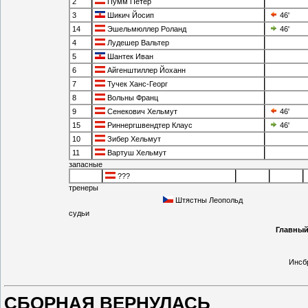
2
Пумм Петер
3
Шикич Йосип
46'
14
Эшельмюллер Роланд
46'
4
Лудешер Вальтер
5
Шантек Иван
6
Айгенштиллер Йоханн
7
Тучек Ханс-Георг
8
Вольны Франц
9
Сенекович Хельмут
46'
15
Риннергшвендтер Клаус
46'
10
Зибер Хельмут
11
Вартуш Хельмут
запасные
???
тренеры
Штястны Леопольд
судьи
Главны
Инсб
СБОРНАЯ ВЕРНУЛАСЬ