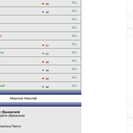
б/о
46'
б/о
46'
б/о
б/о
к)
б/о
б/о
61'
тор
б/о
61'
н
б/о
46'
б/о
46'
б/о
46'
лий
б/о
46'
Морозов Николай
с
(Бразилия)
ерто
(Бразилия)
льяэса Пинто