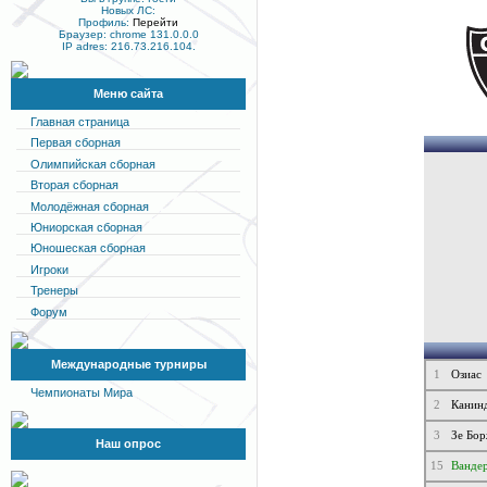
Новых ЛС:
Профиль:
Перейти
Браузер: chrome 131.0.0.0
IP adres: 216.73.216.104.
Меню сайта
Главная страница
Первая сборная
Олимпийская сборная
Вторая сборная
Молодёжная сборная
Юниорская сборная
Юношеская сборная
Игроки
Тренеры
Форум
Международные турниры
1
Озиас
Чемпионаты Мира
2
Канин
3
Зе Бо
Наш опрос
15
Ванде