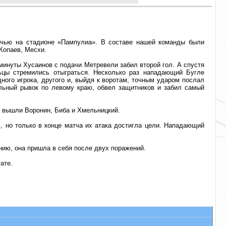
очью на стадионе «Пампулиа». В составе нашей команды были
Копаев, Месхи.
 минуты Хусаинов с подачи Метревели забил второй гол. А спустя
ьцы стремились отыграться. Несколько раз нападающий Бугле
ного игрока, другого и, выйдя к воротам, точным ударом послал
ельный рывок по левому краю, обвел защитников и забил самый
е вышли Воронин, Биба и Хмельницкий.
ь, но только в конце матча их атака достигла цели. Нападающий
нию, она пришла в себя после двух поражений.
ате.