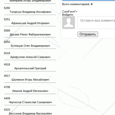
Акинфеев Игорь Владимирович
Всего комментариев:
0
5280
ComForm">
Татарчук Владимир Иосифович
Войдите:
5251
Афанасьев Андрей Игоревич
5089
Отправить
Дасаев Ринат Файзрахманович
5052
Кузнецов Олег Владимирович
5018
Арифуллин Алексей Саярович
4918
Архангельский Григорий
4817
Шалимов Игорь Михайлович
4708
Иванов Андрей Евгеньевич
4409
Черчесов Станислав Саламович
4315
Бессонов Владимир Васильевич