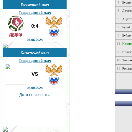
4
Буэно
Прошедший матч
5
Доусо
Товарищеский матч
6
Аирто
0:4
7
Буглё
8
Буйяо
07.06.2024
14
Ноэми
9
Новен
Следующий матч
10
Тонин
Товарищеский матч
11
Ронал
VS
05.09.2024
Дата не известна