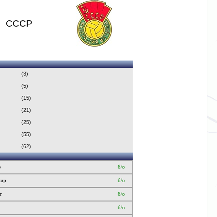
СССР
(3)
(5)
(15)
(21)
(25)
(55)
(62)
р
б/о
мир
б/о
т
б/о
б/о