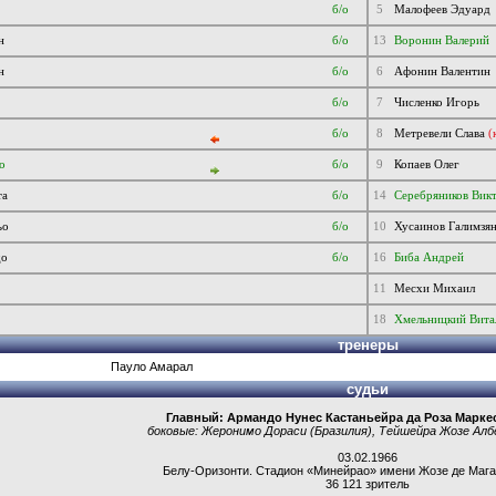
б/о
5
Малофеев Эдуард
н
б/о
13
Воронин Валерий
н
б/о
6
Афонин Валентин
б/о
7
Численко Игорь
б/о
8
Метревели Слава
(
о
б/о
9
Копаев Олег
та
б/о
14
Серебря­ников Вик
ьо
б/о
10
Хусаинов Галимзя
до
б/о
16
Биба Андрей
11
Месхи Михаил
18
Хмельницкий Вита
тренеры
Пауло Амарал
судьи
Главный:
Армандо Нунес Кастаньейра да Роза Марке
боковые:
Жеронимо Дораси
(Бразилия),
Тейшейра Жозе Алб
03.02.1966
Белу-Оризонти
.
Стадион «Минейрао» имени Жозе де Мага
36 121 зритель