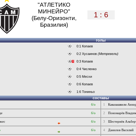
"АТЛЕТИКО
МИНЕЙРО"
1 : 6
(Белу-Оризонти,
Бразилия)
голы
0:1 Копаев
0:2 Хусаинов
(Метревели)
0:3 Копаев
0:4 Численко
0:5 Месхи
0:6 Копаев
1:6 Тониньо
составы
б/о
1
Кавазашвили Анзо
де
б/о
2
Пономарёв Влади
ржес
б/о
3
Шестернёв Альбер
р
б/о
4
Данилов Василий