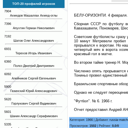
ТОП-20 профилей игроков
7904
БЕЛУ-ОРИЗОНТИ. 4 февраля. (
Ахмедов Машаллах Ахмед-оглы
Сборная СССР по футболу вы
7396
Кавазашвили, Пономарев, Шес
Апухтин Герман Николаевич
Советские футболисты сразу у
7192
10 минут Метревели пробил 
Шатов Олег Александрович
прорывался к воротам. Но наш
6931
четвертый мяч в ворота хозя
Терехов Игорь Иванович
красивый гол в матче.
6360
Во втором тайме тренер Н. М
Полоз Дмитрий Дмитриевич
Численко опять прорывается к
6092
Тониньо провел единственный 
Алейников Сергей Евгеньевич
Бразильские спортивные обозр
5900
Газинский Юрий Александрович
Однако не следует переоценив
5620
"Футбол". № 6. 1966 г.
Горлукович Сергей Вадимович
Отчет предоставил Андрей АН
5601
Шанин Александр Серафимович
Категория:
1966
| Добавил:
russia-matc
5335
Просмотров:
1502
| Рейтинг:
0.0
/
0