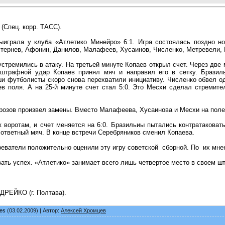
Спец. корр. ТАСС).
играла у клуба «Атлетико Минейро» 6:1. Игра состоялась поздно н
тернев, Афонин, Данилов, Малафеев, Хусаинов, Численко, Метревели, 
стремились в атаку. На третьей минуте Копаев открыл счет. Через две
штрафной удар Копаев принял мяч и направил его в сетку. Бразил
и футболисты скоро снова перехватили инициативу. Численко обвел од
ев поля. А на 25-й минуте счет стал 5:0. Это Месхи сделал стремит
орозов произвел замены. Вместо Малафеева, Хусаинова и Месхи на пол
 воротам, и счет меняется на 6:0. Бразильиы пытались контратаковат
ответный мяч. В конце встречи Серебряников сменил Копаева.
еватели положительно оценили эту игру советской сборной. По их мне
ать успех. «Атлетико» занимает всего лишь четвертое место в своем шт
ДРЕЙКО (г. Полтава).
hes
(03.02.2009) | Автор:
Алексей Хромцев