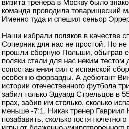
визита тренера в Москву было знако
команда проводила товарищеский м
Именно туда и спешил сеньор Эррер
Наши избрали поляков в качестве сп
Соперник для нас не простой. Но не
прошли сборную Польши, обыграв ее 
поляки стали для нас неким тестом 
сопоставления сил с испанской сбор
особенно форварды. А дебютант Вик
истории отечественного футбола тр
забил только Эдуард Стрельцов в 55
прах, забив им столько, сколько исп
меньше -7:1. Никак тренер Гавриил 
позабавить, сколько гостя почетног
игры от блаженно-умиротворенного 