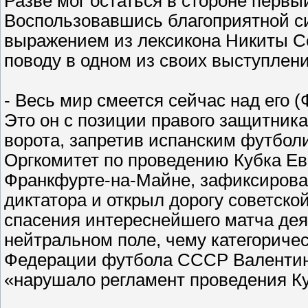
Разве мог остаться в стороне перв
Воспользовавшись благоприятной си
выражением из лексикона Никиты Се
поводу в одном из своих выступлен
- Весь мир смеется сейчас над его (
Это он с позиции правого защитника
ворота, запретив испанским футболи
Оргкомитет по проведению Кубка Ев
Франкфурте-на-Майне, зафиксировал
диктатора и открыл дорогу советско
спасения интереснейшего матча дея
нейтральном поле, чему категориче
Федерации футбола СССР Валентин Г
«нарушало регламент проведения К