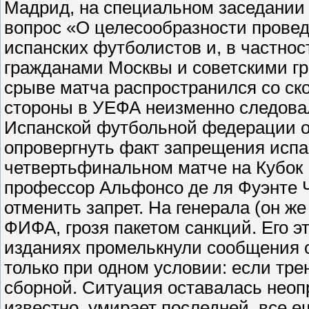
Мадрид, на специальном заседании 
вопрос «О целесообразности прове
испанских футболистов и, в частно
гражданами Москвы и советскими г
срыве матча распространился со ск
стороны в УЕФА неизменно следовал
Испанской футбольной федерации о
опровергнуть факт запрещения испа
четвертьфинальном матче на Кубок 
профессор Альфонсо де ля Фуэнте 
отменить запрет. На генерала (он ж
ФИФА, грозя пакетом санкций. Его э
изданиях промелькнули сообщения о
только при одном условии: если тр
сборной. Ситуация оставалась неопр
известно, умирает последней, все е