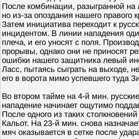
После комбинации, разыгранной на л
но из-за опоздания нашего правого к
Затем инициатива переходит к русс
инцидентом. В линии нападения оди
плеча, и его уносят с поля. Произв
прорывы, однако они не приносят рез
ошибки нашего защитника левый инса
Ласс, пытаясь сыграть на выходе, н
его в ворота мимо успевшего туда З
Во втором тайме на
4-й мин.
русские
нападение начинает ощутимо поддав
После одного из таких столкновений
Кальот.
На 23-й мин.
снова назнача
мяч оказывается в сетке после удара