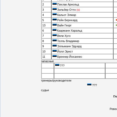
2
Пихлак Арнольд
3
Зильбер Отто
(к)
4
Кальот Элмар
5
Рейн Бернхард
13
Вайн Георг
6
Каарманн Харальд
7
Вяли Хуго
8
Телль Владимир
9
Элльманн Эдуард
10
Йолл Эрнст
11
Бреннер Йоханнес
запасные
???
тренеры/руководители
???
судьи
Гл
Реве