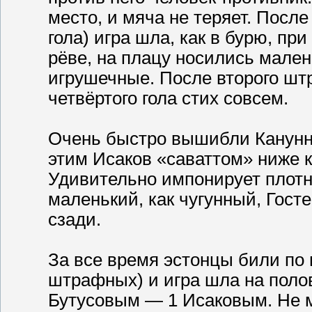
место, и мяча не теряет. Посл
гола) игра шла, как в бурю, п
рёве, на плацу носились мален
игрушечные. После второго шт
четвёртого гола стих совсем.
Очень быстро вышибли Канунни
этим Исаков «саваттом» ниже к
Удивительно импонирует плотн
маленький, как чугунный, Госте
сзади.
За все время эстонцы били по 
штрафных) и игра шла на поло
Бутусовым — 1 Исаковым. Не м