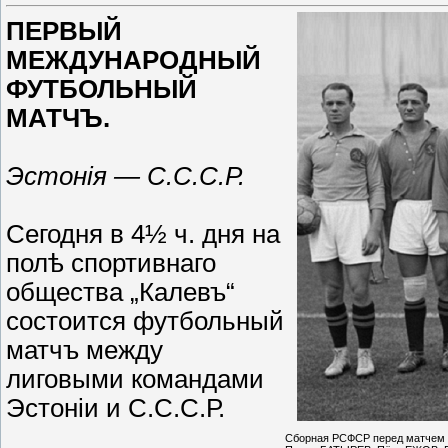
ПЕРВЫЙ
МЕЖДУНАРОДНЫЙ
ФУТБОЛЬНЫЙ
МАТЧЪ.
Эстонія — С.С.С.Р.
Сегодня в 4½ ч. дня на
полѣ спортивнаго
общества „Калевъ“
состоится футбольный
матчъ между
лиговыми командами
Эстоніи и С.С.С.Р.
Сборная РСФСР перед матчем 