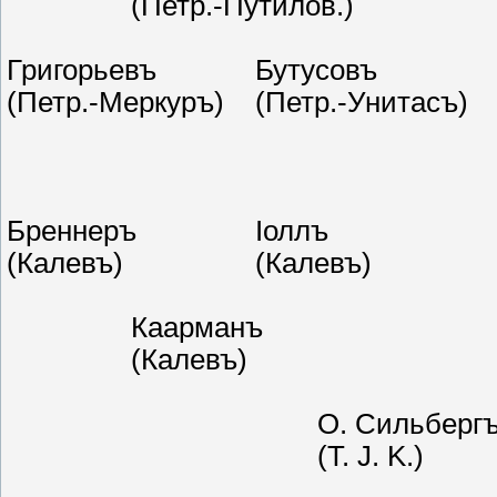
		(Петр.-Путилов.)			(Петр.-Спортъ)			(Петр.-Коломяги)

Григорьевъ		Бутусовъ			Исаковъ			Канунниковъ		Артемьевъ

(Петр.-Меркуръ)	(Петр.-Унитасъ)				(Москва-Красная Прѣсня).

								—————
Бреннеръ		Іоллъ			Эльманъ			Телль			Вяли

(Калевъ)			(Калевъ)			(Калевъ)			(Спортъ)			(Калевъ)

		Каарманъ				Рейнъ					Кальетъ

		(Калевъ)					(Спортъ)					(Калевъ)

					О. Сильбергъ				Пихлакъ

					(T. J. K.)					(Калевъ)
