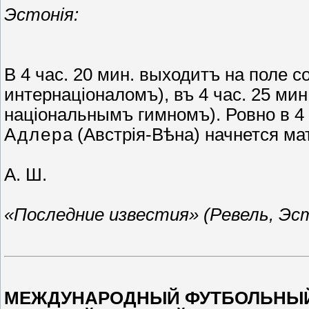
Эстонія:
В 4 час. 20 мин.
выходитъ на поле со
интернаціоналомъ),
въ 4 час. 25 мин
національнымъ гимномъ). Ровно
в 4
Адлер
а (Австрія-Вѣна) начнется ма
А. Ш.
«Последние известия» (Ревель, Эсто
МЕЖДУНАРОДНЫЙ ФУТБОЛЬНЫЙ 