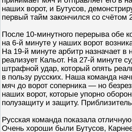
принимает мяч и отправляет его в н
наших ворот, и Бутусов, демонстриру
первый тайм закончился со счётом 2 
После 10-минутного перерыва обе к
на 6-й минуте
у наших ворот возника
На 19-й минуте
арбитр назначает в 
реализует Кальот.
На 27-й минуте
су
штрафной удар, который опять реализ
в пользу русских. Наша команда нач
мяч до ворот соперника — но безрез
наших ворот, которые упорно оборон
полузащиту и защиту. Приблизительн
Русская команда показала отличную
Очень хороши были Бутусов, Карнеев