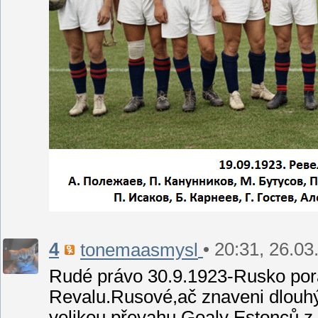
4
• 20:31, 26.03
tonemaasmysl
Rudé právo 30.9.1923-Rusko porá
Revalu.Rusové,ač znaveni dlouhým
velikou převahu.Goaly Estonců z 