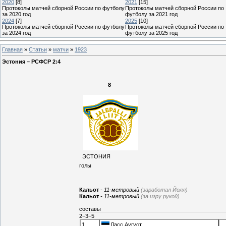
2020
[8]
2021
[15]
Протоколы матчей сборной России по футболу
Протоколы матчей сборной России по
за 2020 год
футболу за 2021 год
2024
[7]
2025
[10]
Протоколы матчей сборной России по футболу
Протоколы матчей сборной России по
за 2024 год
футболу за 2025 год
Главная
»
Статьи
»
матчи
»
1923
Эстония – РСФСР 2:4
8
ЭСТОНИЯ
голы
Кальот
- 11-метровый
(заработал Йолл)
Кальот
- 11-метровый
(за игру рукой)
составы
2−3−5
1
Ласс Аугуст