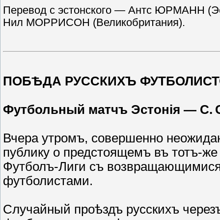
Перевод с эстонского — Антс ЮРМАНН (Э
Нил МОРРИСОН (Великобритания).
ПОБѢДА РУССКИХЪ ФУТБОЛИСТ
Футбольный матчъ Эстонія — С. С.
Вчера утромъ, совершенно неожида
публику о предстоящемъ въ тотъ-ж
Футболъ-Лиги съ возвращающимися 
футболистами.
Случайный проѣздъ русскихъ через