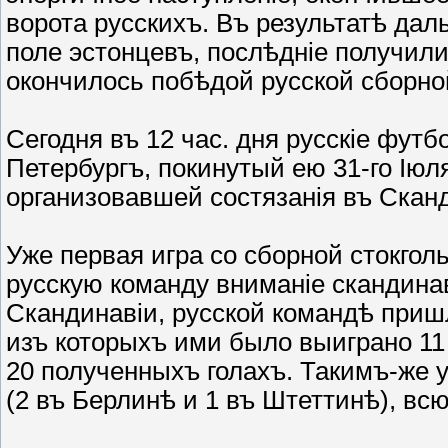
ворота русскихъ. Въ результатѣ да
поле эстонцевъ, послѣдніе получили
окончилось побѣдой русской сборной
Сегодня въ 12 час. дня русскіе футб
Петербургъ, покинутый ею
31-го Іюл
организовавшей состязанія въ Сканд
Уже первая игра со сборной стокгол
русскую команду вниманіе скандинав
Скандинавіи, русской командѣ пришл
изъ которыхъ ими было выиграно 11
20 полученныхъ голахъ. Такимъ-же 
(2 въ Берлинѣ и 1 въ Штеттинѣ), вс