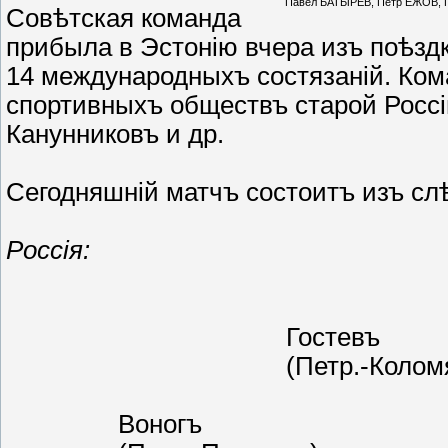
Павел БАТЫРЕВ, Пётр ЕЖОВ, 
Совѣтская команда
прибыла в Эстонію вчера изъ поѣздк
14 международныхъ состязаній. Ком
спортивныхъ обществъ старой Россіи
Канунниковъ и др.
Сегодняшній матчъ состоитъ изъ сл
Россія:
								(Петроградъ-Коломяги)
					Гостевъ					Ежовъ

					(Петр.-Коломяги)			(Петр.-Спортъ)

		Воногъ					Батыревъ				Корнѣевъ
