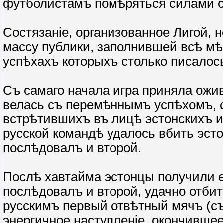
футболистамъ помѣряться силами с
Состязаніе, организованное Лигой, 
массу публики, заполнившей всѣ мѣс
успѣхахъ которыхъ столько писалось
Съ самаго начала игра приняла ожи
велась съ перемѣннымъ успѣхомъ, 
встрѣтившихъ въ лицѣ эстонскихъ и
русской командѣ удалось вбить эст
послѣдовалъ и второй.
Послѣ хавтайма эстонцы получили е
послѣдовалъ и второй, удачно отби
русскимъ первый отвѣтный мячъ (съ
энергичное наступленіе, окончившее