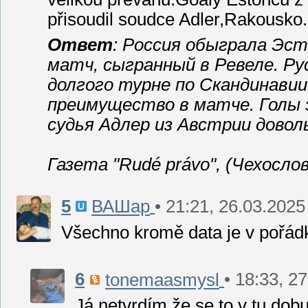
přisoudil soudce Adler,Rakousko.
Ответ
: Россия обыграла Эс
матч, сыгранный в Ревеле. Ру
долгого турне по Скандинавии
преимущество в матче. Голы 
судья Адлер из Австрии довол
Газета "Rudé právo", (Чехослова
5
• 21:21, 26.03.2025
ВАШар
Všechno kromě data je v pořád
6
• 18:33, 2
tonemaasmysl
Já netvrdím,že se to v tu dobu