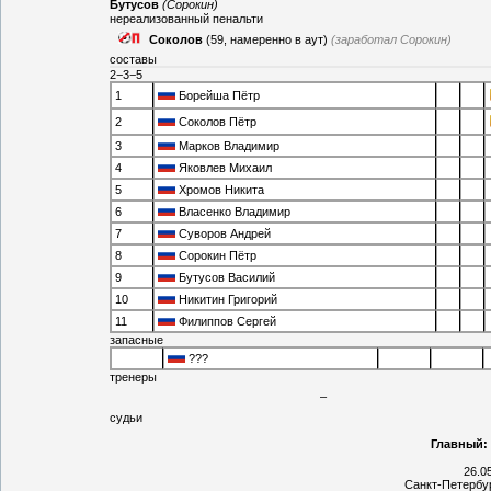
Бутусов
(Сорокин)
нереализованный пенальти
Соколов
(59, намеренно в аут)
(заработал Сорокин)
составы
2−3−5
1
Борейша Пётр
2
Соколов Пётр
3
Марков Владимир
4
Яковлев Михаил
5
Хромов Никита
6
Власенко Владимир
7
Суворов Андрей
8
Сорокин Пётр
9
Бутусов Василий
10
Никитин Григорий
11
Филиппов Сергей
запасные
???
тренеры
–
судьи
Главный:
26.0
Санкт-Петербу