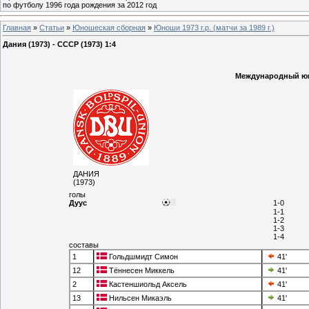
по футболу 1996 года рождения за 2012 год
Главная
»
Статьи
»
Юношеская cборная
»
Юноши 1973 г.р. (матчи за 1989 г.)
Дания (1973) - СССР (1973) 1:4
Международный юно
ДАНИЯ
(1973)
голы
Дуус
1-0
1-1
1-2
1-3
1-4
составы
1
Гольдшмидт Симон
41'
12
Тённесен Миккель
41'
2
Кастеншиольд Аксель
41'
13
Нильсен Микаэль
41'