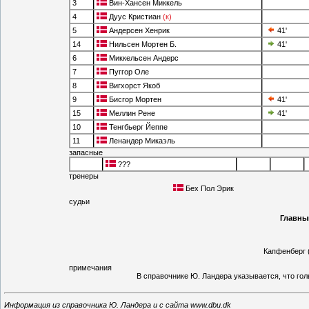
3
Вин-Хансен Миккель
4
Дуус Кристиан
(к)
5
Андерсен Хенрик
41'
14
Нильсен Мортен Б.
41'
6
Миккельсен Андерс
7
Пуггор Оле
8
Вигхорст Якоб
9
Бисгор Мортен
41'
15
Меллин Рене
41'
10
Тенгбьерг Йеппе
11
Ленандер Микаэль
запасные
???
тренеры
Бех Пол Эрик
судьи
Главный
Капфенберг 
примечания
В справочнике Ю. Ландера указывается, что гол
Информация из справочника Ю. Ландера и с сайта www.dbu.dk