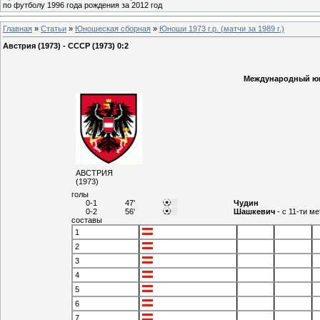
по футболу 1996 года рождения за 2012 год
Главная
»
Статьи
»
Юношеская cборная
»
Юноши 1973 г.р. (матчи за 1989 г.)
Австрия (1973) - СССР (1973) 0:2
Международный юно
АВСТРИЯ
(1973)
голы
0-1
47'
Чудин
0-2
56'
Шашкевич
- с 11-ти м
составы
1
2
3
4
5
6
7