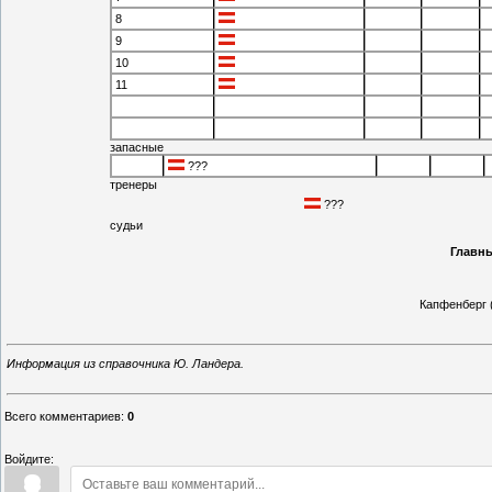
8
9
10
11
запасные
???
тренеры
???
судьи
Главны
Капфенберг 
Информация из справочника Ю. Ландера.
Всего комментариев
:
0
Войдите: