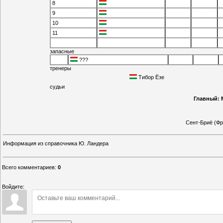
8
9
10
11
запасные
???
тренеры
Тибор Ёзе
судьи
Главный: 
Сент-Бриё (Фр
Информация из справочника Ю. Ландера
Всего комментариев
:
0
Войдите: