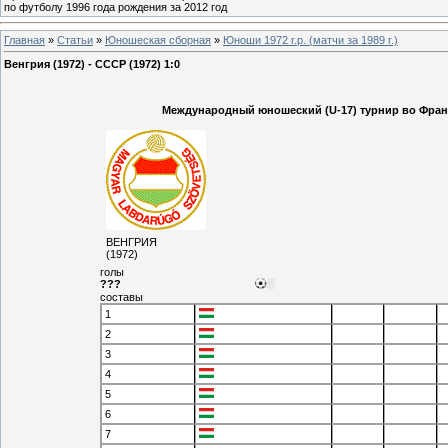
по футболу 1996 года рождения за 2012 год
Главная
»
Статьи
»
Юношеская cборная
»
Юноши 1972 г.р. (матчи за 1989 г.)
Венгрия (1972) - СССР (1972) 1:0
Международный юношеский (U-17) турнир во Франции
ВЕНГРИЯ
(1972)
голы
???
составы
1
2
3
4
5
6
7