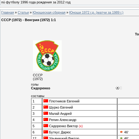
по футболу 1996 года рождения за 2012 год
Главная
»
Статьи
»
Юношеская cборная
»
Юноши 1972 г.р. (матчи за 1989 г.)
СССР (1972) - Венгрия (1972) 1:1
То
СССР
(1972)
голы
Сидоренко
составы
1
Плотников Евгений
2
Шурко Евгений
3
Малай Андрей
4
Репин Александр
5
Сидоренко Виктор
(к)
6
Буткус Дарюс
46'
12
Ульяницкий Виктор
46'