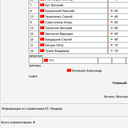
7
Бут Виталий
8
Кошинский Николай
46'
13
Чумаченко Сергей
46'
9
Симутенков Игорь
65'
14
Пиняскин Виталий
65'
10
Аветисян Вараздат
46'
15
Кандауров Сергей
46'
11
Качуро Пётр
70'
16
Туаев Владимир
70'
запасные
???
тренеры
Кузнецов Александр
судьи
Главный:
Кучино, Москов
Информация из справочника Ю. Ландера
Всего комментариев
:
0