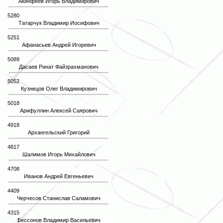
Акинфеев Игорь Владимирович
5280
Татарчук Владимир Иосифович
5251
Афанасьев Андрей Игоревич
5089
Дасаев Ринат Файзрахманович
5052
Кузнецов Олег Владимирович
5018
Арифуллин Алексей Саярович
4918
Архангельский Григорий
4817
Шалимов Игорь Михайлович
4708
Иванов Андрей Евгеньевич
4409
Черчесов Станислав Саламович
4315
Бессонов Владимир Васильевич