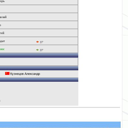
орь
олай
р
гей
здат
37'
рюс
37'
Кузнецов Александр
н