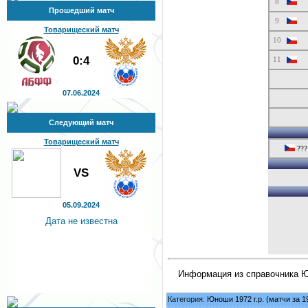
8
Прошедший матч
9
Товарищеский матч
10
0:4
11
07.06.2024
Следующий матч
Товарищеский матч
???
VS
05.09.2024
Дата не известна
Информация из справочника Ю
Категория:
Юноши 1972 г.р. (матчи за 19