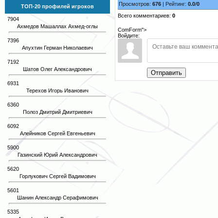
Просмотров:
676
| Рейтинг:
0.0
/
0
ТОП-20 профилей игроков
Всего комментариев:
0
7904
Ахмедов Машаллах Ахмед-оглы
ComForm">
Войдите:
7396
Апухтин Герман Николаевич
7192
Шатов Олег Александрович
Отправить
6931
Терехов Игорь Иванович
6360
Полоз Дмитрий Дмитриевич
6092
Алейников Сергей Евгеньевич
5900
Газинский Юрий Александрович
5620
Горлукович Сергей Вадимович
5601
Шанин Александр Серафимович
5335