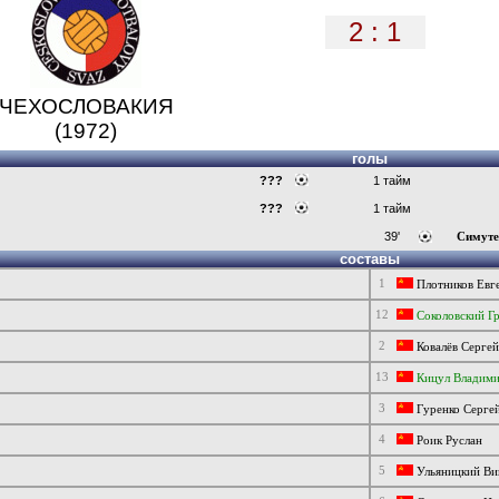
2 : 1
ЧЕХОСЛОВАКИЯ
(1972)
голы
???
1 тайм
???
1 тайм
39'
Симуте
составы
1
Плотников Евг
12
Соколовский Г
2
Ковалёв Сергей
13
Кицул Владим
3
Гуренко Серге
4
Роик Руслан
5
Ульяницкий Ви