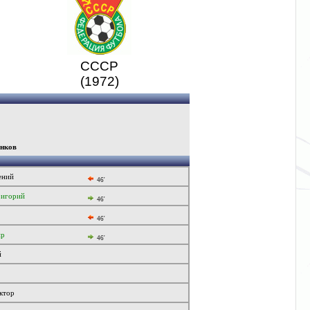
СССР
(1972)
нков
ений
46'
ригорий
46'
46'
ир
46'
й
ктор