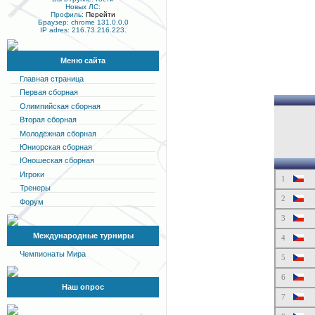
Новых ЛС:
Профиль:
Перейти
Браузер: chrome 131.0.0.0
IP adres: 216.73.216.223.
Меню сайта
Главная страница
Первая сборная
Олимпийская сборная
Вторая сборная
Молодёжная сборная
Юниорская сборная
Юношеская сборная
Игроки
1
Тренеры
2
Форум
3
Международные турниры
4
Чемпионаты Мира
5
6
Наш опрос
7