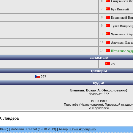
6
Симутенков Иг
7
Бут Виталий
8
Кошинский Ник
9
Туаев Владими
10
Чумаченко Сер
11
Аветисян Вара
14
Шталюнас Ауд
запасные
???
тренеры
???
судьи
Главный: Вожак А. (Чехословакия)
боковые: ???
19.10.1989
Простеёв (Чехословакия)
,
Городской стадио
200 зрителей
. Ландера
89 г.)
| Добавил:
Kreazot
(19.10.2013) | Автор:
Юрий Атрощенко