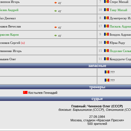
7
липпов Игорь
Стере Михай
41'
18
елев Андрей
Тику Михай
41'
8
аз Джемал
Думитреску И
17
шков Вячеслав
Паскаль Адриа
41'
9
косян Карен
Бондок Адриа
41'
10
ников Сергей
(к)
Юрка Раду
15
виненко Игорь
Подолан Силь
11
мышев Олег
Кондураче Со
запасные
???
???
тренеры
Костылев Геннадий
судьи
Главный: Чиненов Олег (СССР)
боковые:
Барышников (СССР), Овчинников (СС
27.09.1984
Москва
,
стадион «Красная Пресня»
500 зрителей