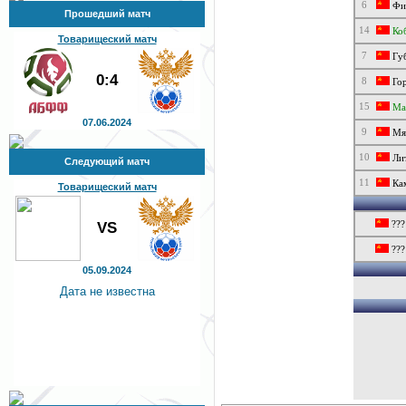
6
Фи
Прошедший матч
14
Коб
Товарищеский матч
7
Губ
0:4
8
Гор
15
Мар
07.06.2024
9
Мяс
10
Лит
Следующий матч
11
Ка
Товарищеский матч
VS
???
???
05.09.2024
Дата не известна