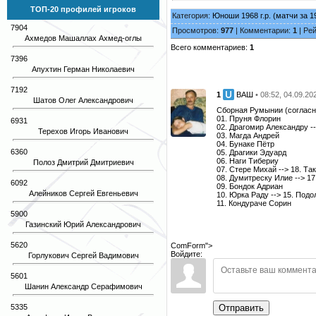
ТОП-20 профилей игроков
Категория:
Юноши 1968 г.р. (матчи за 19
7904
Просмотров:
977
| Комментарии:
1
| Ре
Ахмедов Машаллах Ахмед-оглы
Всего комментариев:
1
7396
Апухтин Герман Николаевич
7192
1
ВАШ
• 08:52, 04.09.20
Шатов Олег Александрович
Сборная Румынии (согласн
01. Пруня Флорин
6931
02. Драгомир Александру --
Терехов Игорь Иванович
03. Магда Андрей
04. Бунаке Пётр
6360
05. Драгики Эдуард
06. Наги Тибериу
Полоз Дмитрий Дмитриевич
07. Стере Михай --> 18. Так
08. Думитреску Илие --> 17
6092
09. Бондок Адриан
Алейников Сергей Евгеньевич
10. Юрка Раду --> 15. Подо
11. Кондураче Сорин
5900
Газинский Юрий Александрович
5620
ComForm">
Войдите:
Горлукович Сергей Вадимович
5601
Шанин Александр Серафимович
Отправить
5335