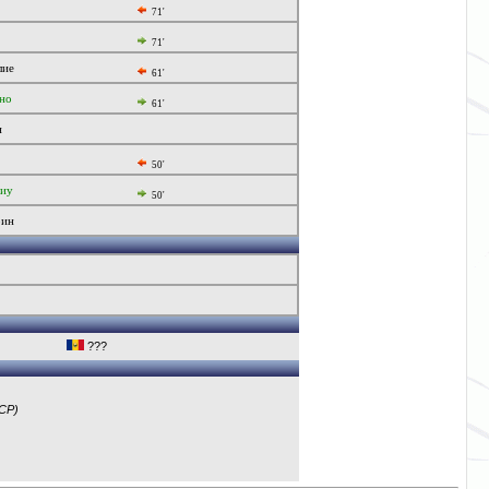
71'
71'
лие
61'
но
61'
н
50'
виу
50'
рин
???
СР)