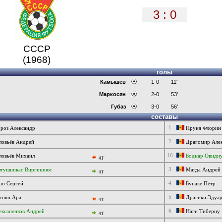
3 : 0
СССР
(1968)
голы
Камышев
1-0
11'
Маркосян
2-0
53'
Губаз
3-0
56'
составы
1
оз Александр
Пруня Флорин
2
овьёв Андрей
Драгомир Але
16
овьёв Михаил
Боднар Овиди
41'
3
тушникас Виргиниюс
Магда Андрей
41'
4
о Сергей
Бунаке Пётр
5
гоян Ара
Драгики Эдуа
41'
6
ксаненков Андрей
Наги Тибериу
41'