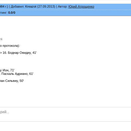
84 г.)
| Добавил:
Kreazot
(27.09.2013) | Автор:
Юрий Атрощенко
йтинг:
0.0
/
0
24
о протокола):
> 16. Боднар Овидиу, 41'
у Ион, 71'
. Паскаль Адриано, 61'
лан Сильвиу, 50'