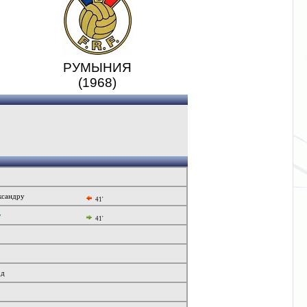
РУМЫНИЯ
(1968)
ксандру
41'
у
41'
рд