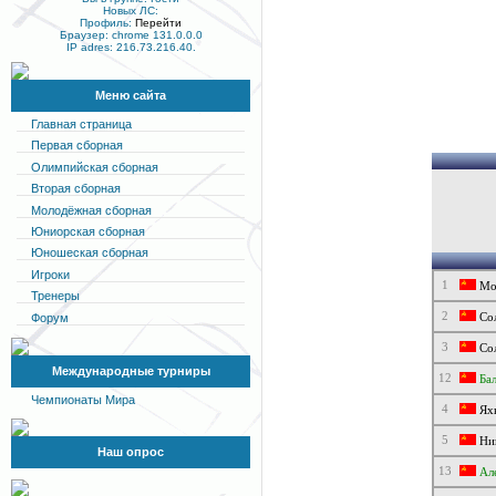
Новых ЛС:
Профиль:
Перейти
Браузер: chrome 131.0.0.0
IP adres: 216.73.216.40.
Меню сайта
Главная страница
Первая сборная
Олимпийская сборная
Вторая сборная
Молодёжная сборная
Юниорская сборная
Юношеская сборная
Игроки
1
Мор
Тренеры
2
Форум
Сол
3
Сол
Международные турниры
12
Бал
Чемпионаты Мира
4
Яхн
5
Ни
Наш опрос
13
Але