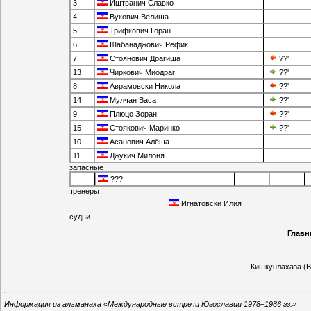
3
Иштванич Славко
4
Вукович Велиша
5
Трифкович Горан
6
Шабанаджович Рефик
7
Стоянович Драгиша
??'
13
Чиркович Миодраг
??'
8
Аврамовски Никола
??'
14
Мулчан Васа
??'
9
Плюцо Зоран
??'
15
Стоякович Маринко
??'
10
Асанович Алёша
11
Джукич Милоня
запасные
???
тренеры
Игнатовски Илия
судьи
Главн
Кишкунлахаза (В
Информация из альманаха «Международные встречи Югославии 1978–1986 гг.»