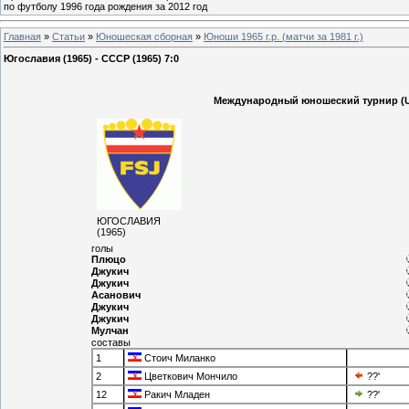
по футболу 1996 года рождения за 2012 год
Главная
»
Статьи
»
Юношеская cборная
»
Юноши 1965 г.р. (матчи за 1981 г.)
Югославия (1965) - СССР (1965) 7:0
Международный юношеский турнир (U-
ЮГОСЛАВИЯ
(1965)
голы
Плюцо
Джукич
Джукич
Асанович
Джукич
Джукич
Мулчан
составы
1
Стоич Миланко
2
Цветкович Мончило
??'
12
Ракич Младен
??'