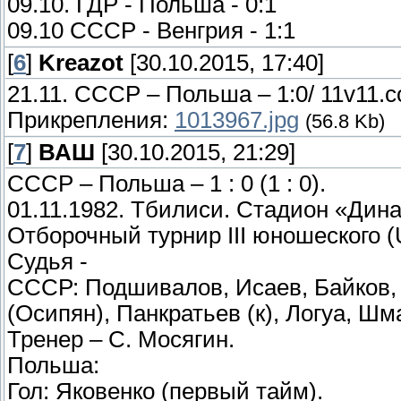
09.10. ГДР - Польша - 0:1
09.10 СССР - Венгрия - 1:1
[
6
]
Kreazot
[30.10.2015, 17:40]
21.11. СССР – Польша – 1:0/ 11v11.
Прикрепления:
1013967.jpg
(56.8 Kb)
[
7
]
ВАШ
[30.10.2015, 21:29]
СССР – Польша – 1 : 0 (1 : 0).
01.11.1982. Тбилиси. Стадион «Дина
Отборочный турнир III юношеского (
Судья -
СССР: Подшивалов, Исаев, Байков,
(Осипян), Панкратьев (к), Логуа, Ш
Тренер – С. Мосягин.
Польша:
Гол: Яковенко (первый тайм).