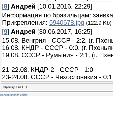
[
8
]
Андрей
[10.01.2016, 22:29]
Информация по бразильцам: заявка
Прикрепления:
5940678.jpg
(122.9 Kb)
[
9
]
Андрей
[30.06.2017, 16:25]
15.08. Венгрия - СССР - 2:2. (г. Пх
16.08. КНДР - СССР - 0:0. (г. Пхень
19.08. СССР - Румыния - 2:1. (г. Пх
21-22.08. КНДР-2 - СССР - 1:0
23-24.08. СССР - Чехословакия - 0:1
Страница
1
из
1
1
Полная версия сайта