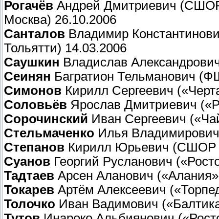
Рогачёв
Андрей Дмитриевич (СШОР 
Москва) 26.10.2006
Санталов
Владимир Константинович
Тольятти) 14.03.2006
Саушкин
Владислав Александрович 
Сеинян
Багратион Тельманович (ФШ
Симонов
Кирилл Сергеевич («Черта
Соловьёв
Ярослав Дмитриевич («Ро
Сорочинский
Иван Сергеевич («Чай
Стельмаченко
Илья Владимирович 
Степанов
Кирилл Юрьевич (СШОР №
Суанов
Георгий Русланович («Росто
Тадтаев
Арсен Аланович («Алания» 
Токарев
Артём Алексеевич («Торпед
Толочко
Иван Вадимович («Балтика
Тутов
Инароко Альбиянович («Росто