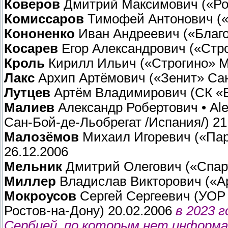
Коверов
Дмитрий Максимович («Рот
Комиссаров
Тимофей Антонович («
Кононенко
Иван Андреевич («Благо
Косарев
Егор Александрович («Стро
Кроль
Кирилл Ильич («Строгино» Мо
Лакс
Архип Артёмович («Зенит» Сан
Лутцев
Артём Владимирович (СК «Во
Малиев
Александр Робертович • Al
Сан-Бой-де-Льобрегат /Испания/) 21
Малозёмов
Михаил Игоревич («Пар
26.12.2006
Мельник
Дмитрий Олегович («Спарт
Миллер
Владислав Викторович («Ар
Мокроусов
Сергей Сергеевич (УОР 
Ростов-на-Дону) 20.02.2006
в 2023 
Сербией, по которым нет информ