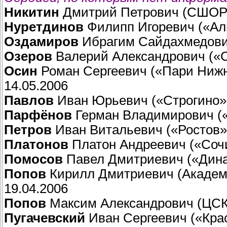
Никитин
Дмитрий Петрович (СШОР 
Нуретдинов
Филипп Игоревич («Алм
Оздамиров
Ибрагим Сайдахмедович
Озеров
Валерий Александрович («С
Осин
Роман Сергеевич («Пари Нижн
14.05.2006
Павлов
Иван Юрьевич («Строгино» 
Парфёнов
Герман Владимирович («
Петров
Иван Витальевич («Ростов» 
Платонов
Платон Андреевич («Сочи
Помосов
Павел Дмитриевич («Дина
Попов
Кирилл Дмитриевич (Академи
19.04.2006
Попов
Максим Александрович (ЦСКА
Пугачевский
Иван Сергеевич («Крас