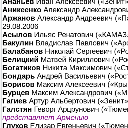
Ананьев
Иван Алексеевич («Зенит» 
Аникеенко
Александр Александрович
Аржанов
Александр Андреевич («П
29.08.2006
Асылов
Ильяс Ренатович («КАМАЗ»
Бакулин
Владислав Павлович («Арс
Балабанов
Николай Сергеевич («Ро
Белицкий
Матвей Кириллович («Рос
Богатиков
Никита Максимович («Ст
Бондарь
Андрей Васильевич («Рост
Борисов
Максим Алексеевич («Крыл
Бурцев
Максим Александрович («Ме
Гагиев
Артур Альбертович («Зенит» 
Галстян
Геворг Арцрунович («Тюме
представляет Армению
Глухов
Елизар Евгеньевич («Тюмен