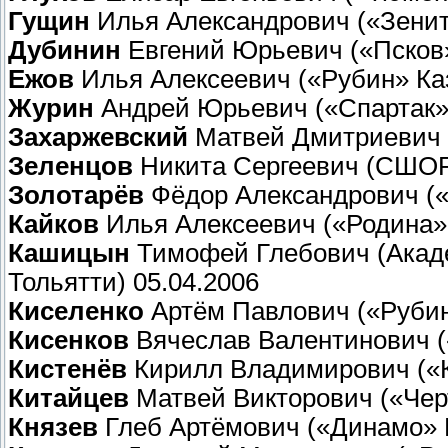
Гущин
Илья Александрович («Зенит»
Дубинин
Евгений Юрьевич («Псков»
Ежов
Илья Алексеевич («Рубин» Каз
Журин
Андрей Юрьевич («Спартак» 
Захаржевский
Матвей Дмитриевич (
Зеленцов
Никита Сергеевич (СШОР 
Золотарёв
Фёдор Александрович («
Кайков
Илья Алексеевич («Родина» 
Кашицын
Тимофей Глебович (Акаде
Тольятти) 05.04.2006
Киселенко
Артём Павлович («Рубин
Кисенков
Вячеслав Валентинович («
Кистенёв
Кирилл Владимирович («К
Китайцев
Матвей Викторович («Черт
Князев
Глеб Артёмович («Динамо» М