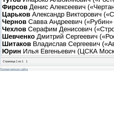
Фирсов
Денис Алексеевич («Чертан
Царьков
Александр Викторович («С
Чернов
Савва Андреевич («Рубин» 
Чехлов
Серафим Денисович («Строг
Шевченко
Дмитрий Сергеевич («Рос
Шитаков
Владислав Сергеевич («Ав
Юрин
Илья Евгеньевич (ЦСКА Москв
Страница
1
из
1
1
Полная версия сайта