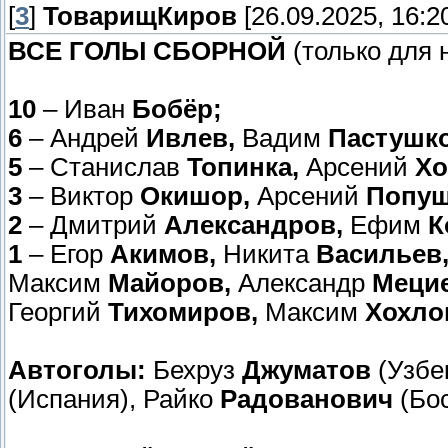
[
3
]
ТоварищКиров
[26.09.2025, 16:2
ВСЕ ГОЛЫ СБОРНОЙ
(только для 
10
– Иван
Бобёр;
6
– Андрей
Ивлев,
Вадим
Пастушк
5
– Станислав
Топинка,
Арсений
Хо
3
– Виктор
Окишор,
Арсений
Попуш
2
– Дмитрий
Александров,
Ефим
К
1
– Егор
Акимов,
Никита
Васильев
Максим
Майоров,
Александр
Мецие
Георгий
Тихомиров,
Максим
Хохло
Автоголы:
Бехруз
Джуматов
(Узбе
(Испания), Райко
Радованович
(Бос