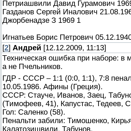
Петриашвили Давид Гурамович 196
Газданов Сергей Иналович 21.08.19
Джорбенадзе З 1969 1
Игнатьев Борис Петрович 05.12.1940
[
2
]
Андрей
[12.12.2009, 11:13]
Техническая ошибка при наборе: в м
а не Пчельников.
ГДР - СССР – 1:1 (0:0, 1:1), 7:8 пена
10.05.1986. Афины (Греция).
СССР: Стауче, Иванов, Заец, Табун
(Тимофеев, 41), Капустас, Тедеев, 
Гол: Саленко (58).
Пенальти забили: Тимошенко, Кирьяк
Калатозишвили, Табунов.