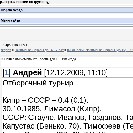
[
Сборная России по футболу
]
Форма входа
Меню сайта
Страница
1
из
1
1
Форум
»
Чемпионат Европы до 16-17 лет
»
Юношеский чемпионат Европы (до 16) 1986
Юношеский чемпионат Европы (до 16) 1986 года.
[
1
]
Андрей
[12.12.2009, 11:10]
Отборочный турнир
Кипр – СССР – 0:4 (0:1).
30.10.1985. Лимасол (Кипр).
СССР: Стауче, Иванов, Газданов, Та
Капустас (Бенько, 70), Тимофеев (Т