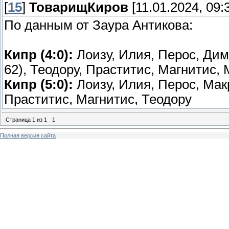
[
15
]
ТоварищКиров
[11.01.2024, 09:
По данным от Заура Антикова:
Кипр (4:0):
Лоизу, Илия, Перос, Дими
62), Теодору, Праститис, Магнитис, 
Кипр (5:0):
Лоизу, Илия, Перос, Мак
Праститис, Магнитис, Теодору
Страница
1
из
1
1
Полная версия сайта