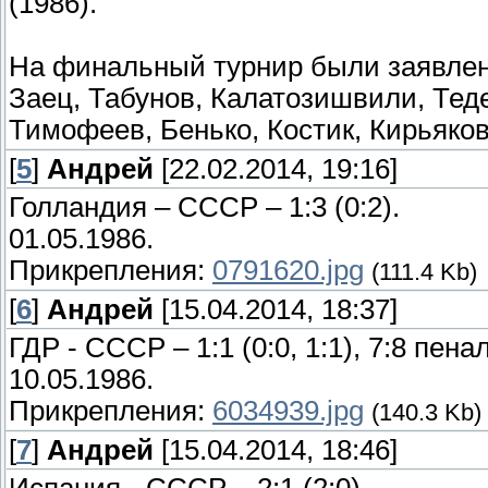
(1986).
На финальный турнир были заявлены
Заец, Табунов, Калатозишвили, Тед
Тимофеев, Бенько, Костик, Кирьяков
[
5
]
Андрей
[22.02.2014, 19:16]
Голландия – СССР – 1:3 (0:2).
01.05.1986.
Прикрепления:
0791620.jpg
(111.4 Kb)
[
6
]
Андрей
[15.04.2014, 18:37]
ГДР - СССР – 1:1 (0:0, 1:1), 7:8 пена
10.05.1986.
Прикрепления:
6034939.jpg
(140.3 Kb)
[
7
]
Андрей
[15.04.2014, 18:46]