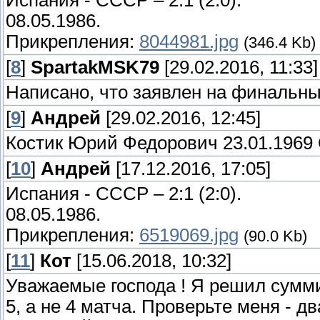
Испания - СССР – 2:1 (2:0).
08.05.1986.
Прикрепления:
8044981.jpg
(346.4 Kb)
[
8
]
SpartakMSK79
[29.02.2016, 11:33]
Написано, что заявлен на финальны
[
9
]
Андрей
[29.02.2016, 12:45]
Костик Юрий Федорович 23.01.196
[
10
]
Андрей
[17.12.2016, 17:05]
Испания - СССР – 2:1 (2:0).
08.05.1986.
Прикрепления:
6519069.jpg
(90.0 Kb)
[
11
]
Кот
[15.06.2018, 10:32]
Уважаемые господа ! Я решил сумми
5, а не 4 матча. Проверьте меня - д