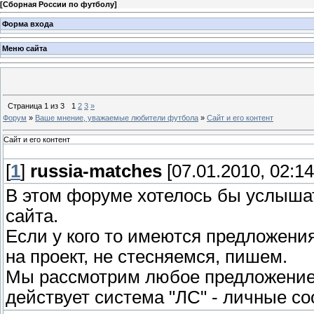
[
Сборная России по футболу
]
Форма входа
Меню сайта
Страница
1
из
3
1
2
3
»
Форум
»
Ваше мнение, уважаемые любители футбола
»
Сайт и его контент
Сайт и его контент
[
1
]
russia-matches
[07.01.2010, 02:14
В этом форуме хотелось бы услыша
сайта.
Если у кого то имеются предложения
на проект, не стесняемся, пишем.
Мы рассмотрим любое предложение.
действует система "ЛС" - личные с